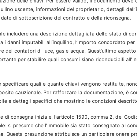
tuzione delle chiavi. Per essere valido, il documento deve
nquilino uscente, informazioni del proprietario, dettagli dell
e date di sottoscrizione del contratto e della riconsegna.
ale includere una descrizione dettagliata dello stato di c
ali danni imputabili all’inquilino, l’importo concordato per 
ure dei contatori di luce, gas e acqua. Quest’ultimo aspetto 
tante per stabilire quali consumi siano riconducibili all’in
e specificare quali e quante chiavi vengono restituite, no
posito cauzionale. Per rafforzare la documentazione, è con
ile e dettagli specifici che mostrino le condizioni descritt
e di consegna iniziale, l’articolo 1590, comma 2, del Codic
le: si presume che l’immobile sia stato consegnato al con
e. Questa presunzione attribuisce un particolare onere pr