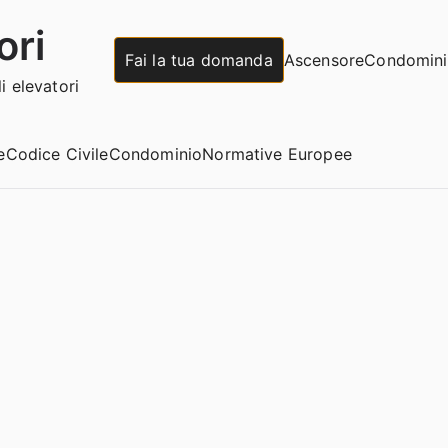
ori
Fai la tua domanda
Ascensore
Condomin
 elevatori
e
Codice Civile
Condominio
Normative Europee