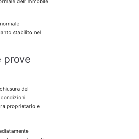
normale dell’immobile
l normale
nto stabilito nel
e prove
chiusura del
 condizioni
ra proprietario e
mmediatamente