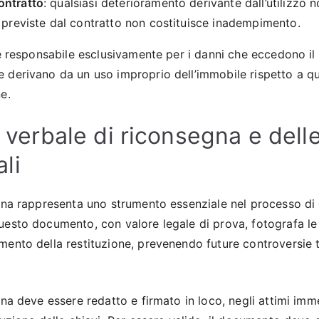
ontratto
: qualsiasi deterioramento derivante dall’utilizzo 
à previste dal contratto non costituisce inadempimento.
o è responsabile esclusivamente per i danni che eccedono i
 derivano da un uso improprio dell’immobile rispetto a qua
e.
el verbale di riconsegna e dell
li
egna rappresenta uno strumento essenziale nel processo di 
uesto documento, con valore legale di prova, fotografa le
mento della restituzione, prevenendo future controversie t
egna deve essere redatto e firmato in loco, negli attimi i