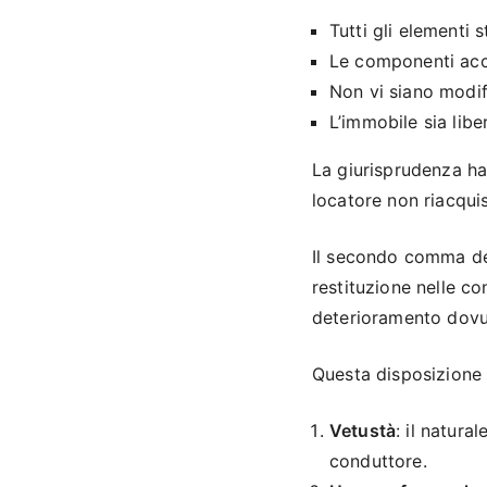
Tutti gli elementi s
Le componenti acce
Non vi siano modif
L’immobile sia libe
La giurisprudenza ha
locatore non riacquis
Il secondo comma del
restituzione nelle co
deterioramento dovut
Questa disposizione r
Vetustà
: il natura
conduttore.