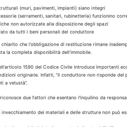
trutturali (muri, pavimenti, impianti) siano integri
ssorie (serramenti, sanitari, rubinetteria) funzionino cor
iche non autorizzate alla disposizione degli spazi
rato da tutti i beni personali del conduttore
 chiarito che l’obbligazione di restituzione rimane inademp
ta la completa disponibilità dell’immobile.
l’articolo 1590 del Codice Civile introduce importanti ecce
ndizioni originarie. Infatti, “il conduttore non risponde del
i a vetustà”.
iconosce due fattori che esentano l’inquilino da responsab
le invecchiamento dei materiali e delle strutture non può e