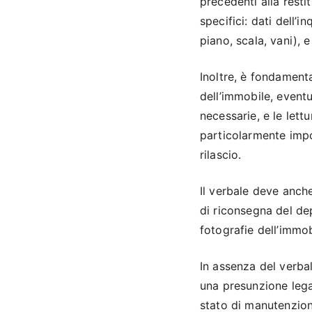
precedenti alla resti
specifici: dati dell’i
piano, scala, vani), 
Inoltre, è fondament
dell’immobile, eventu
necessarie, e le lett
particolarmente impor
rilascio.
Il verbale deve anch
di riconsegna del de
fotografie dell’immob
In assenza del verbal
una presunzione lega
stato di manutenzion