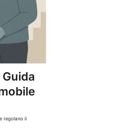
: Guida
mmobile
e regolano il