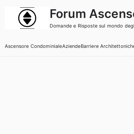
Vai
Forum Ascens
al
contenuto
Domande e Risposte sul mondo degli
Ascensore Condominiale
Aziende
Barriere Architettonich