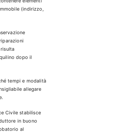
 contenere elementi
’immobile (indirizzo,
onservazione
riparazioni
risulta
quilino dopo il
nché tempi e modalità
sigliabile allegare
e.
e Civile stabilisce
duttore in buono
obatorio al