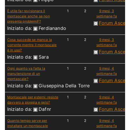
È utile far revisionare il
1
2
9 mesi, 3
montascale anche se non
settimane fa
presenta problemiF?
Forum Ascen
Iniziato da:
Ferdianando
Cosa succede se manca la
1
2
9 mesi, 3
corrente mentre il montascale
settimane fa
è in uso?
Forum Ascen
Iniziato da:
Sara
Ogni quanto va fatta la
1
2
9 mesi, 4
manutenzione di un
settimane fa
montascale?
Forum Ascen
Iniziato da:
Giuseppina Della Torre
Montascale per esterni: resiste
1
2
9 mesi, 4
davvero a pioggia e gelo?
settimane fa
Iniziato da:
Dafnr
Forum Ascen
Quanto tempo serve per
1
2
9 mesi, 4
installare un montascale
settimane fa