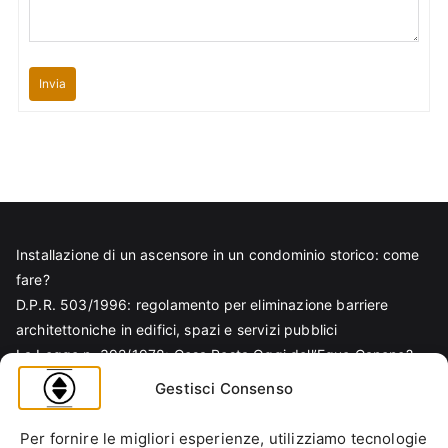
Invia
Installazione di un ascensore in un condominio storico: come
fare?
D.P.R. 503/1996: regolamento per eliminazione barriere
architettoniche in edifici, spazi e servizi pubblici
La Legge n. 392/1978: Cosa Resta Oggi dell’Equo Canone?
Legge Regionale n. 6/1989: Analisi Tecnica per Progettisti e
Gestisci Consenso
Amministratori
Norma EN 81-70 e sicurezza nella progettazione ascensore
Per fornire le migliori esperienze, utilizziamo tecnologie