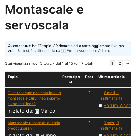
Montascale e
servoscala
Questo forum ha 17 topic, 20 risposte ed è stato aggiornato l'ultima
volta
8 mesi, 1 settimana fa
da
Forum Ascensore Admin
.
Stai visualizzando 15 topic - dal 1 al 15 (di 17 totali)
1
2
→
Topic
Partecipa
Post
Ultimo articolo
nti
Quanto tempo per installare un
1
2
8 mesi, 1
montascale curvilineo rispetto
settimana fa
a uno rettilineo?
Forum Ascen
Iniziato da:
Marco
Montascale rumoroso: quando
1
2
9 mesi, 3
preoccuparsi?
settimane fa
Iniziato da:
Filippo
Forum Ascen