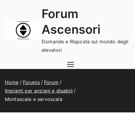
Vai
Forum
al
contenuto
Ascensori
Domande e Risposte sul mondo degli
elevatori
Home
Forums
Forum
Impianti per anziani e disabili
Montascale e servoscala