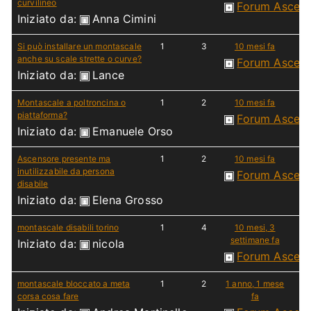
curvilineo
Forum Ascen
Iniziato da:
Anna Cimini
Si può installare un montascale
1
3
10 mesi fa
anche su scale strette o curve?
Forum Ascen
Iniziato da:
Lance
Montascale a poltroncina o
1
2
10 mesi fa
piattaforma?
Forum Ascen
Iniziato da:
Emanuele Orso
Ascensore presente ma
1
2
10 mesi fa
inutilizzabile da persona
Forum Ascen
disabile
Iniziato da:
Elena Grosso
montascale disabili torino
1
4
10 mesi, 3
settimane fa
Iniziato da:
nicola
Forum Ascen
montascale bloccato a meta
1
2
1 anno, 1 mese
corsa cosa fare
fa