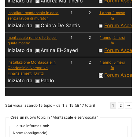
Iniziato da:
Andrea Martinello
Forum Ascen
installare montascale in casa
1
2
1 anno, 1 mese
senza lavori di muratori
fa
Iniziato da:
Chiara De Santis
Forum Ascen
montascale rumore forte per
1
2
1 anno, 2 mesi
quale motivo
fa
Iniziato da:
Amina El-Sayed
Forum Ascen
Installazione Montascale in
1
2
1 anno, 5 mesi
Condominio Normative,
fa
Finanziamenti, Diritti
Forum Ascen
Iniziato da:
Paolo
Stai visualizzando 15 topic - dal 1 al 15 (di 17 totali)
1
2
→
Crea un nuovo topic in “Montascale e servoscala”
Le tue informazioni:
Nome (obbligatorio):