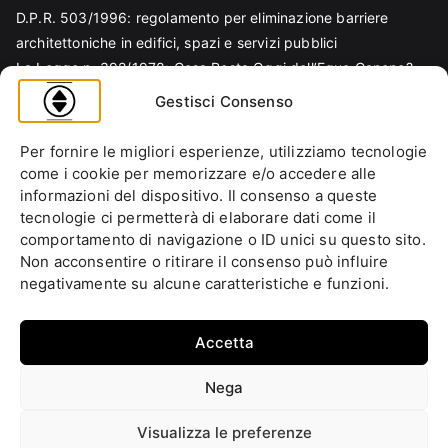
D.P.R. 503/1996: regolamento per eliminazione barriere
architettoniche in edifici, spazi e servizi pubblici
La Legge n. 392/1978: Cosa Resta Oggi dell’Equo Canone?
Legge Regionale n. 6/1989: Analisi Tecnica per Progettisti e
Gestisci Consenso
Amministratori
Norma EN 81-70 e sicurezza nella progettazione ascensore
Per fornire le migliori esperienze, utilizziamo tecnologie
Ascensore Condominiale
come i cookie per memorizzare e/o accedere alle
Barriere Architettoniche
informazioni del dispositivo. Il consenso a queste
tecnologie ci permetterà di elaborare dati come il
Codice Civile
comportamento di navigazione o ID unici su questo sito.
Condominio
Non acconsentire o ritirare il consenso può influire
Decreto Ministeriale
negativamente su alcune caratteristiche e funzioni.
Decreto Presidente della Repubblica
Ente italiano di normazione
Accetta
Ente Nazionale di Unificazione
Normative Europee
Nega
Approfondimenti
Fai la tua domanda
Cookie Policy (UE)
Privacy
Visualizza le preferenze