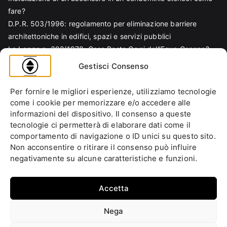
fare?
D.P.R. 503/1996: regolamento per eliminazione barriere
architettoniche in edifici, spazi e servizi pubblici
La Legge n. 392/1978: Cosa Resta Oggi dell’Equo Canone?
Legge Regionale n. 6/1989: Analisi Tecnica per Progettisti e
Gestisci Consenso
Amministratori
Norma EN 81-70 e sicurezza nella progettazione ascensore
Per fornire le migliori esperienze, utilizziamo tecnologie
Ascensore Condominiale
come i cookie per memorizzare e/o accedere alle
Barriere Architettoniche
informazioni del dispositivo. Il consenso a queste
tecnologie ci permetterà di elaborare dati come il
Codice Civile
comportamento di navigazione o ID unici su questo sito.
Condominio
Non acconsentire o ritirare il consenso può influire
Decreto Ministeriale
negativamente su alcune caratteristiche e funzioni.
Decreto Presidente della Repubblica
Ente italiano di normazione
Accetta
Ente Nazionale di Unificazione
Normative Europee
Nega
Approfondimenti
Fai la tua domanda
Cookie Policy (UE)
Privacy