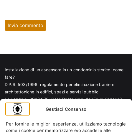
Installazione di un ascensore in un condominio storico: come
fare?
D.P.R. 503/1996: regolamento per eliminazione barriere
architettoniche in edifici, spazi e servizi pubblici
La Legge n. 392/1978: Cosa Resta Oggi dell’Equo Canone?
Legge Regionale n. 6/1989: Analisi Tecnica per Progettisti e
Gestisci Consenso
Amministratori
Norma EN 81-70 e sicurezza nella progettazione ascensore
Per fornire le migliori esperienze, utilizziamo tecnologie
Ascensore Condominiale
come i cookie per memorizzare e/o accedere alle