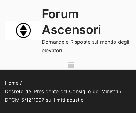
Vai
Forum
al
contenuto
Ascensori
Domande e Risposte sul mondo degli
elevatori
Home
Decreto del Presidente del Consiglio dei Ministri
DPCM 5/12/1997 sui limiti acustici