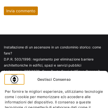
Installazione di un ascensore in un condominio storico: come
fare?
D.P.R. 503/1996: regolamento per eliminazione barriere
architettoniche in edifici, spazi e servizi pubblici
La Legge n. 392/1978: Cosa Resta Oggi dell’Equo Canone?
Legge Regionale n. 6/1989: Analisi Tecnica per Progettisti e
Gestisci Consenso
Amministratori
Norma EN 81-70 e sicurezza nella progettazione ascensore
Per fornire le migliori esperienze, utilizziamo tecnologie
Ascensore Condominiale
come i cookie per memorizzare e/o accedere alle
Barriere Architettoniche
informazioni del dispositivo. Il consenso a queste
tecnologie ci permetterà di elaborare dati come il
Codice Civile