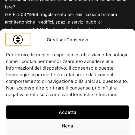
fare?
D.P.R. 503/1996: regolamento per eliminazione barriere
architettoniche in edifici, spazi e servizi pubblici
La Legge n. 392/1978: Cosa Resta Oggi dell’Equo Canone?
Legge Regionale n. 6/1989: Analisi Tecnica per Progettisti e
Gestisci Consenso
Amministratori
Norma EN 81-70 e sicurezza nella progettazione ascensore
Per fornire le migliori esperienze, utilizziamo tecnologie
Ascensore Condominiale
come i cookie per memorizzare e/o accedere alle
Barriere Architettoniche
informazioni del dispositivo. Il consenso a queste
tecnologie ci permetterà di elaborare dati come il
Codice Civile
comportamento di navigazione o ID unici su questo sito.
Condominio
Non acconsentire o ritirare il consenso può influire
Decreto Ministeriale
negativamente su alcune caratteristiche e funzioni.
Decreto Presidente della Repubblica
Ente italiano di normazione
Accetta
Ente Nazionale di Unificazione
Normative Europee
Nega
Approfondimenti
Fai la tua domanda
Cookie Policy (UE)
Privacy