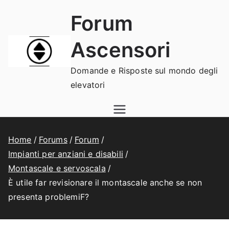
Vai
Forum
al
contenuto
Ascensori
Domande e Risposte sul mondo degli
elevatori
Home
Forums
Forum
Impianti per anziani e disabili
Montascale e servoscala
È utile far revisionare il montascale anche se non
presenta problemiF?