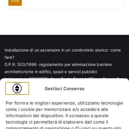
Invia
Installazione di un ascensore in un condominio storico: come
fare?
D.P.R. 503/1996: regolamento per eliminazione barriere
architettoniche in edifici, spazi e servizi pubblici
La Legge n. 392/1978: Cosa Resta Oggi dell’Equo Canone?
Legge Regionale n. 6/1989: Analisi Tecnica per Progettisti e
Gestisci Consenso
Amministratori
Norma EN 81-70 e sicurezza nella progettazione ascensore
Per fornire le migliori esperienze, utilizziamo tecnologie
Ascensore Condominiale
come i cookie per memorizzare e/o accedere alle
Barriere Architettoniche
informazioni del dispositivo. Il consenso a queste
tecnologie ci permetterà di elaborare dati come il
Codice Civile
comportamento di navigazione o ID unici su questo sito.