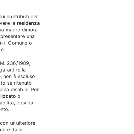
ui contributi per
avere la
residenza
 tua madre dimora
i presentare una
on il Comune o
te.
D.M. 236/1989,
garantire la
e, non è escluso
to se ritenuto
sona disabile. Per
lizzato
o
bilità, così da
ento.
con un’ulteriore
co e dalla