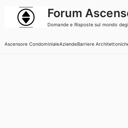
Vai
Forum Ascens
al
contenuto
Domande e Risposte sul mondo degli
Ascensore Condominiale
Aziende
Barriere Architettonich