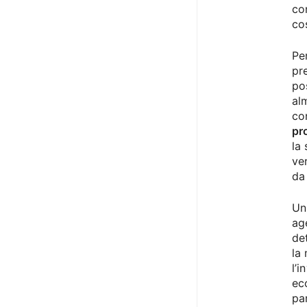
co
co
Pe
pr
po
al
co
pr
la 
ve
da
Un
ag
de
la
l’
ec
pa