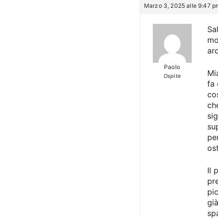
Marzo 3, 2025 alle 9:47 p
Sal
mo
ar
Paolo
Mi
Ospite
fa
co
ch
si
su
pe
os
Il
pr
pi
gi
sp