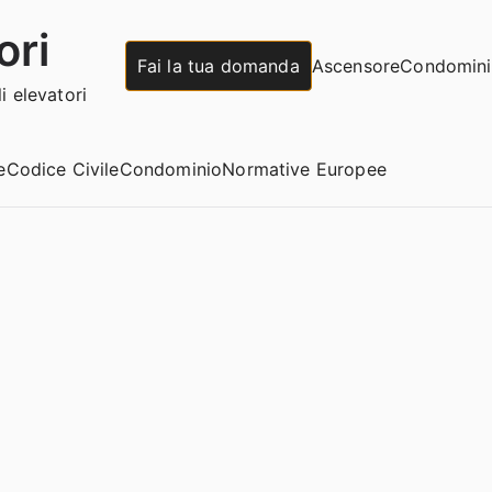
ori
Fai la tua domanda
Ascensore
Condomin
 elevatori
e
Codice Civile
Condominio
Normative Europee