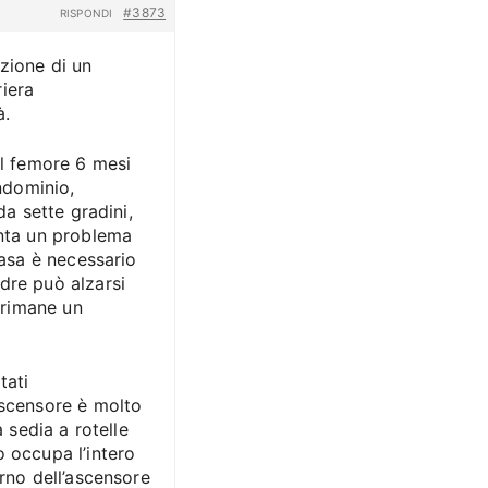
#3873
RISPONDI
azione di un
iera
à.
al femore 6 mesi
ondominio,
da sette gradini,
enta un problema
casa è necessario
dre può alzarsi
à rimane un
tati
ascensore è molto
a sedia a rotelle
o occupa l’intero
erno dell’ascensore