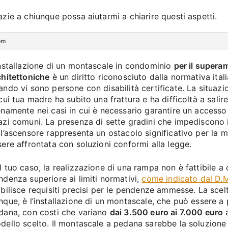
azie a chiunque possa aiutarmi a chiarire questi aspetti.
pm
installazione di un montascale in condominio
per il supera
chitettoniche
è un diritto riconosciuto dalla normativa ital
ando vi sono persone con disabilità certificate. La situazi
cui tua madre ha subito una frattura e ha difficoltà a salire
enamente nei casi in cui è necessario garantire un accesso
azi comuni. La presenza di sette gradini che impediscono 
ll’ascensore rappresenta un ostacolo significativo per la m
sere affrontata con soluzioni conformi alla legge.
l tuo caso, la realizzazione di una rampa non è fattibile a
ndenza superiore ai limiti normativi,
come indicato dal D.
abilisce requisiti precisi per le pendenze ammesse. La scelt
nque, è l’installazione di un montascale, che può essere a 
dana, con costi che variano
dai 3.500 euro ai 7.000 euro
a
dello scelto. Il montascale a pedana sarebbe la soluzione 