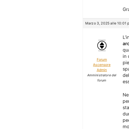
Gr
Marzo 3, 2025 alle 10:01 
L’
ar
qu
in 
Forum
pi
Ascensore
sp
Admin
de
Amministratore del
forum
es
Ne
pe
st
du
pe
mo