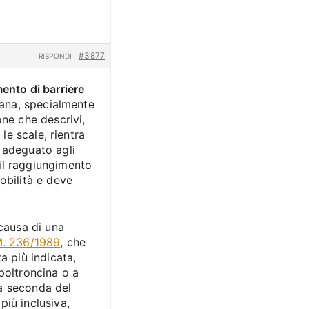
#3877
RISPONDI
mento di barriere
iana, specialmente
one che descrivi,
 le scale, rientra
 adeguato agli
il raggiungimento
obilità e deve
 causa di una
M. 236/1989
, che
a più indicata,
poltroncina o a
 seconda del
più inclusiva,