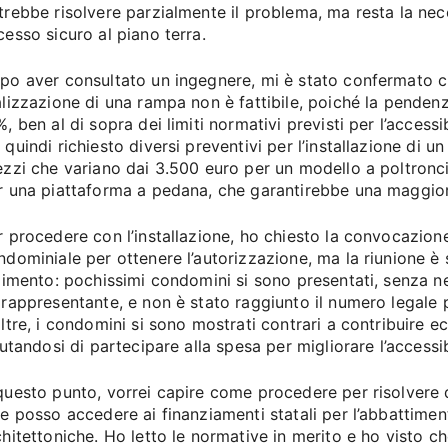
trebbe risolvere parzialmente il problema, ma resta la nec
cesso sicuro al piano terra.
po aver consultato un ingegnere, mi è stato confermato c
alizzazione di una rampa non è fattibile, poiché la pendenz
, ben al di sopra dei limiti normativi previsti per l’accessibi
 quindi richiesto diversi preventivi per l’installazione di 
ezzi che variano dai 3.500 euro per un modello a poltronci
r una piattaforma a pedana, che garantirebbe una maggiore
r procedere con l’installazione, ho chiesto la convocazion
ndominiale per ottenere l’autorizzazione, ma la riunione è 
llimento: pochissimi condomini si sono presentati, senza 
 rappresentante, e non è stato raggiunto il numero legale p
oltre, i condomini si sono mostrati contrari a contribuire
iutandosi di partecipare alla spesa per migliorare l’accessibi
questo punto, vorrei capire come procedere per risolvere 
se posso accedere ai finanziamenti statali per l’abbattimen
chitettoniche. Ho letto le normative in merito e ho visto ch