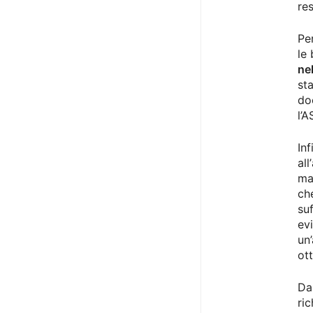
res
Pe
le
ne
st
do
l’
Inf
all
ma
ch
su
ev
un
ot
Da
ri