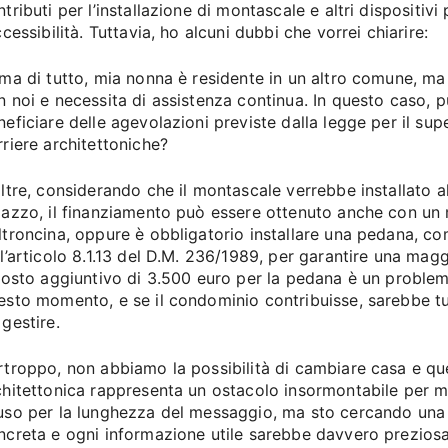
tributi per l’installazione di montascale e altri dispositivi
ccessibilità. Tuttavia, ho alcuni dubbi che vorrei chiarire:
ima di tutto, mia nonna è residente in un altro comune, ma
n noi e necessita di assistenza continua. In questo caso,
neficiare delle agevolazioni previste dalla legge per il su
rriere architettoniche?
oltre, considerando che il montascale verrebbe installato al
lazzo, il finanziamento può essere ottenuto anche con un
ltroncina, oppure è obbligatorio installare una pedana, co
ll’articolo 8.1.13 del D.M. 236/1989, per garantire una magg
 costo aggiuntivo di 3.500 euro per la pedana è un problem
esto momento, e se il condominio contribuisse, sarebbe tu
 gestire.
rtroppo, non abbiamo la possibilità di cambiare casa e qu
chitettonica rappresenta un ostacolo insormontabile per m
uso per la lunghezza del messaggio, ma sto cercando una
ncreta e ogni informazione utile sarebbe davvero preziosa