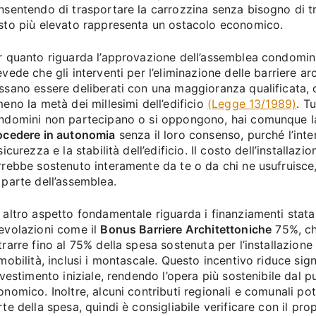
nsentendo di trasportare la carrozzina senza bisogno di tr
sto più elevato rappresenta un ostacolo economico.
r quanto riguarda l’approvazione dell’assemblea condomini
evede che gli interventi per l’eliminazione delle barriere ar
ssano essere deliberati con una maggioranza qualificata,
meno la metà dei millesimi dell’edificio
(Legge 13/1989)
. Tu
ndomini non partecipano o si oppongono, hai comunque la 
ocedere in autonomia
senza il loro consenso, purché l’inte
sicurezza e la stabilità dell’edificio. Il costo dell’installazi
rrebbe sostenuto interamente da te o da chi ne usufruisce
 parte dell’assemblea.
 altro aspetto fondamentale riguarda i finanziamenti statal
evolazioni come il
Bonus Barriere Architettoniche
75%, ch
trarre fino al 75% della spesa sostenuta per l’installazione 
 mobilità, inclusi i montascale. Questo incentivo riduce sig
investimento iniziale, rendendo l’opera più sostenibile dal p
onomico. Inoltre, alcuni contributi regionali e comunali po
rte della spesa, quindi è consigliabile verificare con il pr