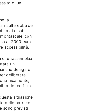
essità di un
he la
a risulterebbe del
lità ai disabili.
un montascale, con
na ai 7.000 euro
 accessibilità.
e di un’assemblea
stata un
neanche delegare
er deliberare.
 economicamente,
lità dell’edificio.
questa situazione
to delle barriere
e sono previsti