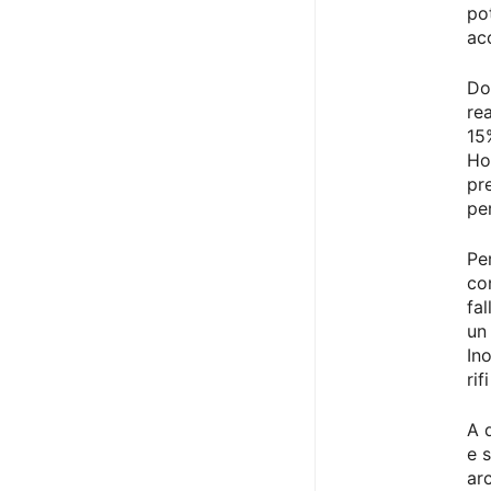
po
ac
Do
re
15%
Ho
pr
pe
Pe
co
fa
un
In
rif
A 
e 
ar