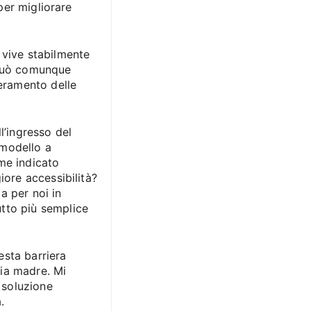
 per migliorare
 vive stabilmente
 può comunque
peramento delle
l’ingresso del
 modello a
me indicato
iore accessibilità?
a per noi in
tto più semplice
esta barriera
ia madre. Mi
 soluzione
.