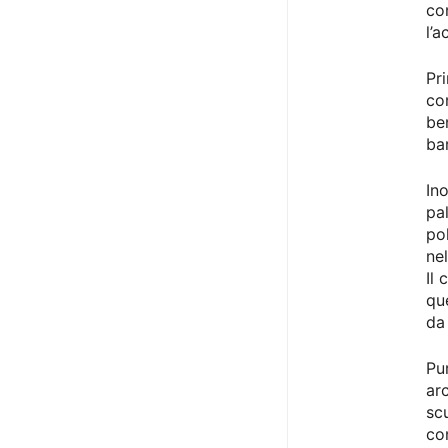
con
l’a
Pr
co
be
ba
In
pa
po
ne
Il
qu
da
Pu
ar
sc
co