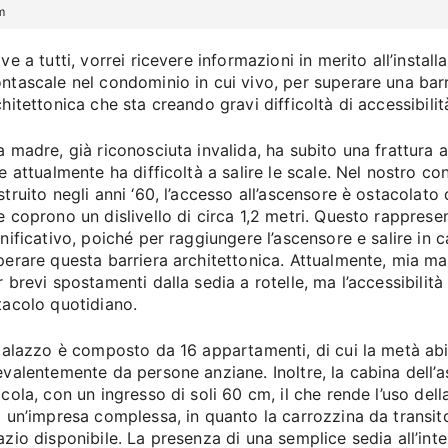
m
ve a tutti, vorrei ricevere informazioni in merito all’install
ntascale nel condominio in cui vivo, per superare una barr
chitettonica che sta creando gravi difficoltà di accessibilit
a madre, già riconosciuta invalida, ha subito una frattura 
 e attualmente ha difficoltà a salire le scale. Nel nostro c
struito negli anni ‘60, l’accesso all’ascensore è ostacolato 
e coprono un dislivello di circa 1,2 metri. Questo rappres
gnificativo, poiché per raggiungere l’ascensore e salire in 
perare questa barriera architettonica. Attualmente, mia ma
r brevi spostamenti dalla sedia a rotelle, ma l’accessibilit
tacolo quotidiano.
 palazzo è composto da 16 appartamenti, di cui la metà abi
evalentemente da persone anziane. Inoltre, la cabina dell’
ccola, con un ingresso di soli 60 cm, il che rende l’uso dell
à un’impresa complessa, in quanto la carrozzina da transit
azio disponibile. La presenza di una semplice sedia all’int