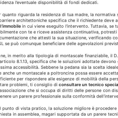
idenza l’eventuale disponibilità di fondi dedicati.
r quanto riguarda la residenza di tua madre, la normativa s
 barriere architettoniche specifica che il richiedente deve 
ll’immobile
in cui viene eseguito l’intervento. Tuttavia, se
abilmente con te e riceve assistenza continuativa, potrest
cumentazione che attesti la sua situazione, verificando c
ASL se può comunque beneficiare delle agevolazioni previs
ine, in merito alla tipologia di montascale finanziabile, il 
’articolo 8.1.13, specifica che le soluzioni adottate devono 
ssima accessibilità. Sebbene la pedana sia la scelta ideal
e anche un montascale a poltroncina possa essere accetta
fficiente per rispondere alle esigenze di mobilità della per
itare problemi, ti consiglio di
consultare un tecnico specia
’associazione che si occupa di diritti delle persone con disa
tenere un parere professionale sulla conformità dell’interv
l punto di vista pratico, la soluzione migliore è procedere 
chiesta in assemblea, magari supportata da un parere tecni