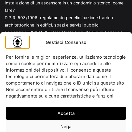
Installazione di un ascensore in un condominio storico: come
fare?
D.P.R. 503/1996: regolamento per eliminazione barriere
architettoniche in edifici, spazi e servizi pubblici
La Legge n. 392/1978: Cosa Resta Oggi dell’Equo Canone?
Legge Regionale n. 6/1989: Analisi Tecnica per Progettisti e
Gestisci Consenso
Amministratori
Norma EN 81-70 e sicurezza nella progettazione ascensore
Per fornire le migliori esperienze, utilizziamo tecnologie
Ascensore Condominiale
come i cookie per memorizzare e/o accedere alle
Barriere Architettoniche
informazioni del dispositivo. Il consenso a queste
tecnologie ci permetterà di elaborare dati come il
Codice Civile
comportamento di navigazione o ID unici su questo sito.
Condominio
Non acconsentire o ritirare il consenso può influire
Decreto Ministeriale
negativamente su alcune caratteristiche e funzioni.
Decreto Presidente della Repubblica
Ente italiano di normazione
Accetta
Ente Nazionale di Unificazione
Normative Europee
Nega