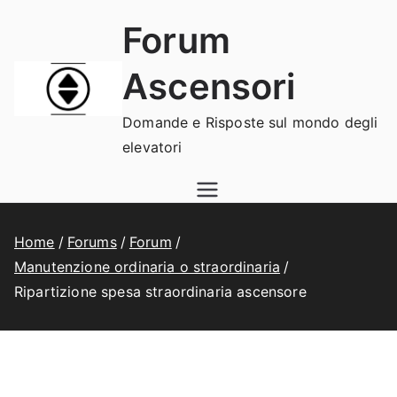
Vai
Forum
al
contenuto
Ascensori
Domande e Risposte sul mondo degli
elevatori
Home
Forums
Forum
Manutenzione ordinaria o straordinaria
Ripartizione spesa straordinaria ascensore