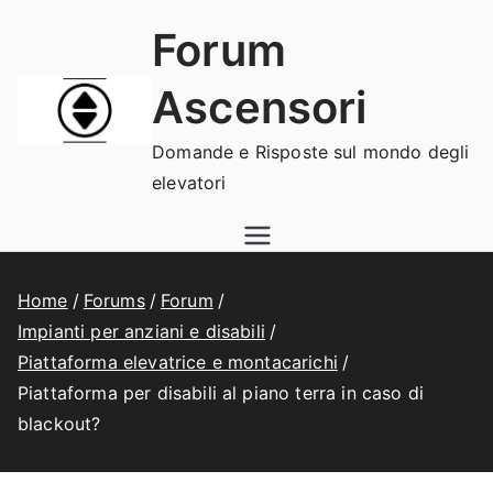
Vai
Forum
al
contenuto
Ascensori
Domande e Risposte sul mondo degli
elevatori
Home
Forums
Forum
Impianti per anziani e disabili
Piattaforma elevatrice e montacarichi
Piattaforma per disabili al piano terra in caso di
blackout?