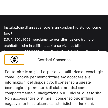
Installazione di un ascensore in un condominio storico: come
fare?
D.P.R. 503/1996: regolamento per eliminazione barriere
architettoniche in edifici, spazi e servizi pubblici
La Legge n. 392/1978: Cosa Resta Oggi dell’Equo Canone?
Legge Regionale n. 6/1989: Analisi Tecnica per Progettisti e
Gestisci Consenso
Amministratori
Norma EN 81-70 e sicurezza nella progettazione ascensore
Per fornire le migliori esperienze, utilizziamo tecnologie
Ascensore Condominiale
come i cookie per memorizzare e/o accedere alle
Barriere Architettoniche
informazioni del dispositivo. Il consenso a queste
tecnologie ci permetterà di elaborare dati come il
Codice Civile
comportamento di navigazione o ID unici su questo sito.
Condominio
Non acconsentire o ritirare il consenso può influire
Decreto Ministeriale
negativamente su alcune caratteristiche e funzioni.
Decreto Presidente della Repubblica