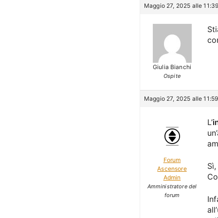
Maggio 27, 2025 alle 11:3
St
co
Giulia Bianchi
Ospite
Maggio 27, 2025 alle 11:5
L’
i
un
am
Forum
Sì
Ascensore
Co
Admin
Amministratore del
forum
In
al