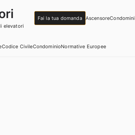
ori
Fai la tua domanda
Ascensore
Condomin
 elevatori
e
Codice Civile
Condominio
Normative Europee