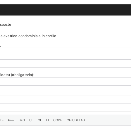
ost
isposte
 elevatrice condominiale in cortile
:
:
icata) (obbligatorio):