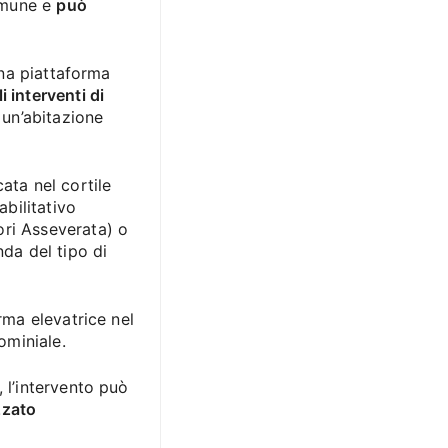
comune e
può
 una piattaforma
i interventi di
 un’abitazione
ata nel cortile
abilitativo
ri Asseverata) o
nda del tipo di
rma elevatrice nel
ominiale.
, l’intervento può
zzato