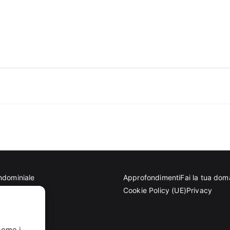
ndominiale
Approfondimenti
Fai la tua do
tettoniche
Cookie Policy (UE)
Privacy
eriale
come i