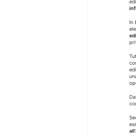
ed
inf
In
el
edi
pr
Tu
con
ed
un
op
Da
co
Se
es
al