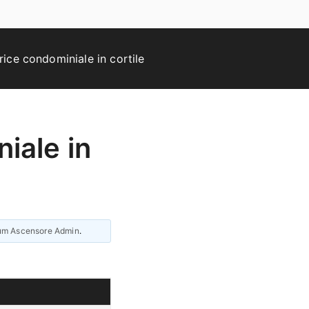
rice condominiale in cortile
iale in
um Ascensore Admin
.