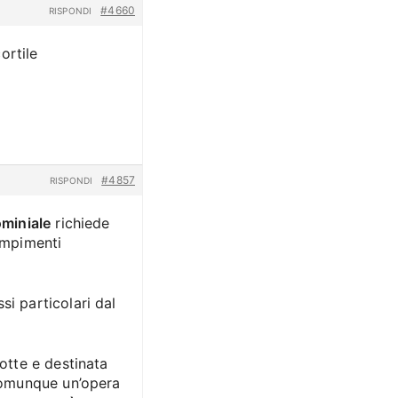
#4660
RISPONDI
ortile
#4857
RISPONDI
ominiale
richiede
dempimenti
si particolari dal
dotte e destinata
 comunque un’opera