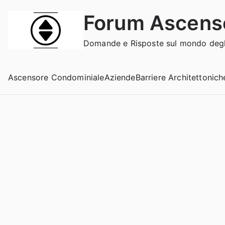
Vai
Forum Ascens
al
contenuto
Domande e Risposte sul mondo degli
Ascensore Condominiale
Aziende
Barriere Architettonich