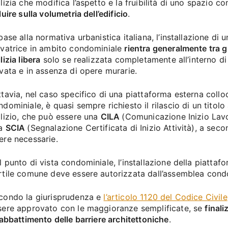
ilizia che modifica l’aspetto e la fruibilità di uno spazio 
luire sulla volumetria dell’edificio
.
 base alla normativa urbanistica italiana, l’installazione di
evatrice in ambito condominiale
rientra generalmente tra gl
lizia libera
solo se realizzata completamente all’interno di
ivata e in assenza di opere murarie.
ttavia, nel caso specifico di una piattaforma esterna colloc
dominiale, è quasi sempre richiesto il rilascio di un titolo 
ilizio, che può essere una
CILA
(Comunicazione Inizio Lavo
a
SCIA
(Segnalazione Certificata di Inizio Attività), a seco
ere necessarie.
l punto di vista condominiale, l’installazione della piattafo
rtile comune deve essere autorizzata dall’assemblea cond
condo la giurisprudenza e
l’articolo 1120 del Codice Civile
sere approvato con le maggioranze semplificate, se
finali
l’abbattimento delle barriere architettoniche
.