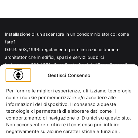
Installazione di un ascensore in un condominio storico: come
fare?
D.P.R. 503/1996: regolamento per eliminazione barriere
architettoniche in edifici, spazi e servizi pubblici
La Legge n. 392/1978: Cosa Resta Oggi dell’Equo Canone?
Legge Regionale n. 6/1989: Analisi Tecnica per Progettisti e
Gestisci Consenso
Amministratori
Norma EN 81-70 e sicurezza nella progettazione ascensore
Per fornire le migliori esperienze, utilizziamo tecnologie
Ascensore Condominiale
come i cookie per memorizzare e/o accedere alle
Barriere Architettoniche
informazioni del dispositivo. Il consenso a queste
tecnologie ci permetterà di elaborare dati come il
Codice Civile
comportamento di navigazione o ID unici su questo sito.
Condominio
Non acconsentire o ritirare il consenso può influire
Decreto Ministeriale
negativamente su alcune caratteristiche e funzioni.
Decreto Presidente della Repubblica