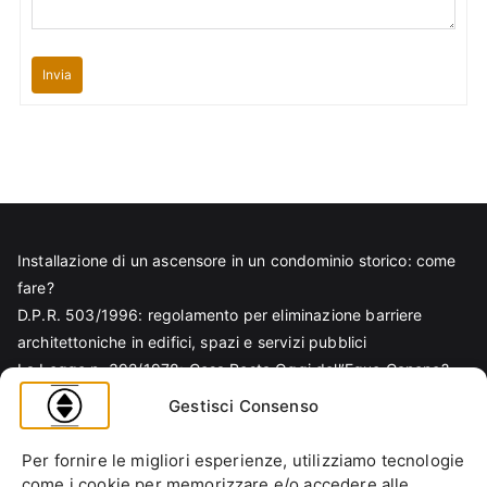
Invia
Installazione di un ascensore in un condominio storico: come
fare?
D.P.R. 503/1996: regolamento per eliminazione barriere
architettoniche in edifici, spazi e servizi pubblici
La Legge n. 392/1978: Cosa Resta Oggi dell’Equo Canone?
Legge Regionale n. 6/1989: Analisi Tecnica per Progettisti e
Gestisci Consenso
Amministratori
Norma EN 81-70 e sicurezza nella progettazione ascensore
Per fornire le migliori esperienze, utilizziamo tecnologie
Ascensore Condominiale
come i cookie per memorizzare e/o accedere alle