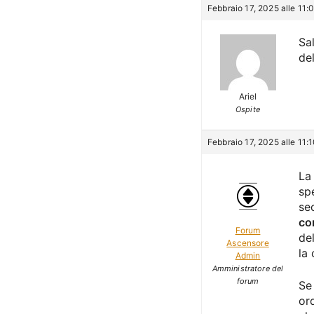
Febbraio 17, 2025 alle 11:
Sal
de
Ariel
Ospite
Febbraio 17, 2025 alle 11:
L
sp
se
co
Forum
de
Ascensore
la
Admin
Amministratore del
forum
Se
or