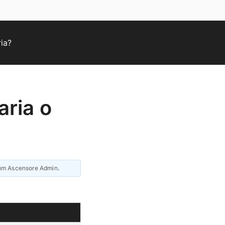
ria?
aria o
um Ascensore Admin
.