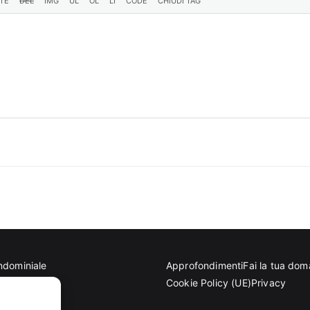
ndominiale
Approfondimenti
Fai la tua do
tettoniche
Cookie Policy (UE)
Privacy