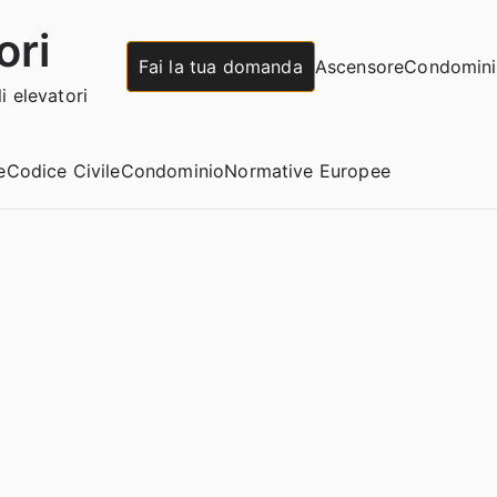
ori
Fai la tua domanda
Ascensore
Condomin
 elevatori
e
Codice Civile
Condominio
Normative Europee