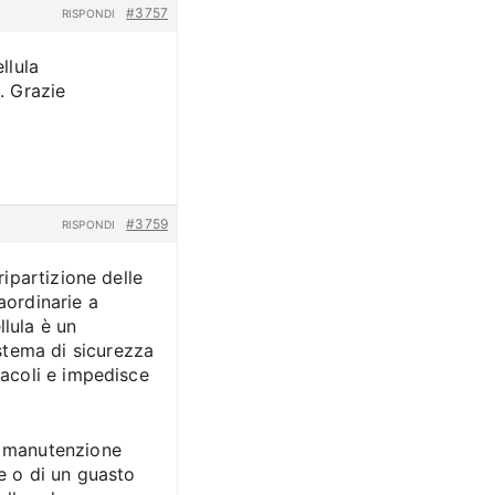
#3757
RISPONDI
llula
. Grazie
#3759
RISPONDI
ripartizione delle
aordinarie a
llula è un
stema di sicurezza
tacoli e impedisce
la manutenzione
le o di un guasto