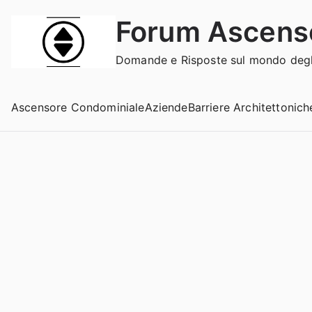
Vai
Forum Ascens
al
contenuto
Domande e Risposte sul mondo degli
Ascensore Condominiale
Aziende
Barriere Architettonich