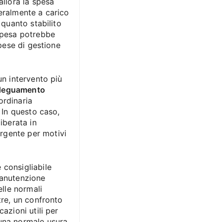
 allora la spesa
neralmente a carico
 quanto stabilito
 spesa potrebbe
spese di gestione
un intervento più
deguamento
ordinaria
. In questo caso,
iberata in
rgente per motivi
 consigliabile
manutenzione
elle normali
tre, un confronto
azioni utili per
 una normale usura