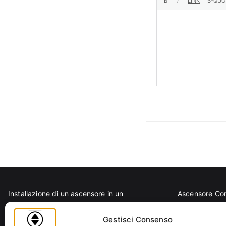
Installazione di un ascensore in un
Ascensore Co
condominio storico: come fare?
Barriere Archi
D.P.R. 503/1996: regolamento per
Codice Civile
Gestisci Consenso