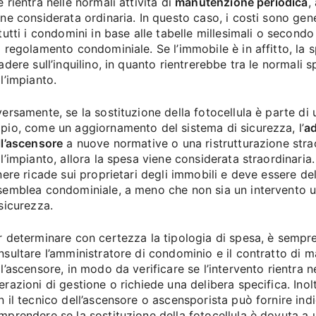
 rientra nelle normali attività di
manutenzione periodica
,
ene considerata ordinaria. In questo caso, i costi sono ge
 tutti i condomini in base alle tabelle millesimali o secondo
l regolamento condominiale. Se l’immobile è in affitto, la
cadere sull’inquilino, in quanto rientrerebbe tra le normali 
l’impianto.
versamente, se la sostituzione della fotocellula è parte di 
pio, come un aggiornamento del sistema di sicurezza, l’
a
ll’ascensore
a nuove normative o una ristrutturazione stra
ll’impianto, allora la spesa viene considerata straordinaria
onere ricade sui proprietari degli immobili e deve essere del
semblea condominiale, a meno che non sia un intervento u
 sicurezza.
r determinare con certezza la tipologia di spesa, è sempre
nsultare l’amministratore di condominio e il contratto di 
ll’ascensore, in modo da verificare se l’intervento rientra n
erazioni di gestione o richiede una delibera specifica. Inol
n il tecnico dell’ascensore o ascensporista può fornire indic
mprendere se la sostituzione della fotocellula è dovuta a