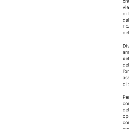
che
vi
di
da
ri
del
Di
am
de
de
l’
as
di
Pe
co
de
op
co
co