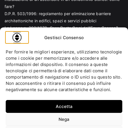
fare?
D.P.R. 503/1996: regolamento per eliminazione barriere
architettoniche in edifici, spazi e servizi pubblici
La Legge n. 392/1978: Cosa Resta Oggi dell’Equo Canone?
Legge Regionale n. 6/1989: Analisi Tecnica per Progettisti e
Gestisci Consenso
Amministratori
Norma EN 81-70 e sicurezza nella progettazione ascensore
Per fornire le migliori esperienze, utilizziamo tecnologie
Ascensore Condominiale
come i cookie per memorizzare e/o accedere alle
Barriere Architettoniche
informazioni del dispositivo. Il consenso a queste
tecnologie ci permetterà di elaborare dati come il
Codice Civile
comportamento di navigazione o ID unici su questo sito.
Condominio
Non acconsentire o ritirare il consenso può influire
Decreto Ministeriale
negativamente su alcune caratteristiche e funzioni.
Decreto Presidente della Repubblica
Ente italiano di normazione
Accetta
Ente Nazionale di Unificazione
Normative Europee
Nega
Approfondimenti
Fai la tua domanda
Cookie Policy (UE)
Privacy