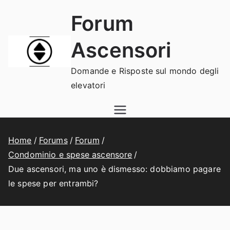
Vai
Forum
al
contenuto
Ascensori
Domande e Risposte sul mondo degli
elevatori
Home
Forums
Forum
Condominio e spese ascensore
Due ascensori, ma uno è dismesso: dobbiamo pagare
le spese per entrambi?