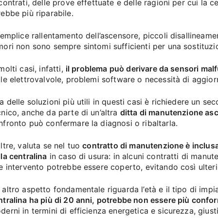
contrati, delle prove effettuate e delle ragioni per cui la c
rebbe più riparabile.
 semplice rallentamento dell’ascensore, piccoli disallineame
mori non sono sempre sintomi sufficienti per una sostituz
molti casi, infatti,
il problema può derivare da sensori mal
lle elettrovalvole, problemi software o necessità di aggior
a delle soluzioni più utili in questi casi è richiedere un s
cnico, anche da parte di un’altra
ditta di manutenzione as
nfronto può confermare la diagnosi o ribaltarla.
oltre, valuta se nel tuo
contratto di manutenzione è inclusa
lla centralina
in caso di usura: in alcuni contratti di manute
le intervento potrebbe essere coperto, evitando così ulteri
 altro aspetto fondamentale riguarda l’età e il tipo di impi
ntralina ha più di 20 anni, potrebbe non essere più confo
derni in termini di efficienza energetica e sicurezza, giust