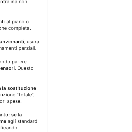
entralina non
nti al piano o
ione completa.
funzionanti
, usura
namenti parziali.
econdo parere
censori
. Questo
 la sostituzione
nzione “totale”,
ori spese.
anto:
se la
rme
agli standard
ificando