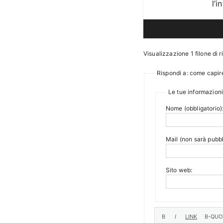
l’i
Autore
P
Visualizzazione 1 filone di r
Rispondi a: come capir
Le tue informazioni
Nome (obbligatorio)
Mail (non sarà pubbl
Sito web: