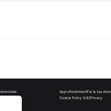
ndominiale
Approfondimenti
Fai la tua do
tettoniche
Cookie Policy (UE)
Privacy