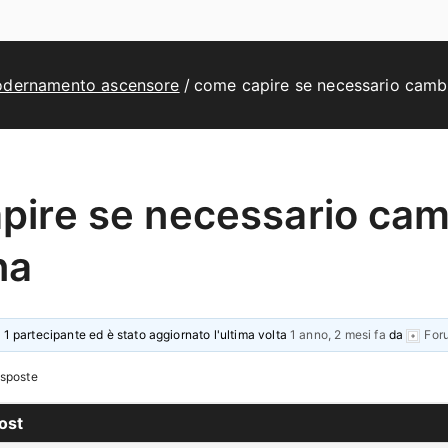
dernamento ascensore
come capire se necessario cambi
pire se necessario cam
na
 1 partecipante ed è stato aggiornato l'ultima volta
1 anno, 2 mesi fa
da
For
isposte
ost