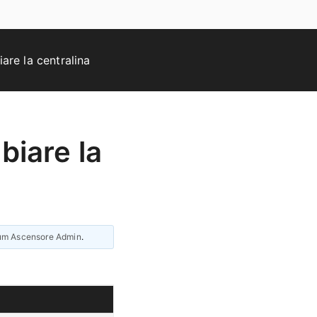
are la centralina
biare la
um Ascensore Admin
.