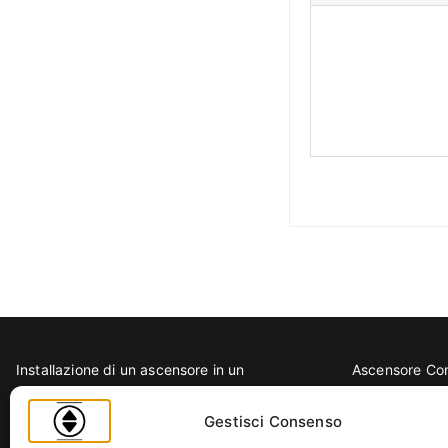
Installazione di un ascensore in un
Ascensore Co
condominio storico: come fare?
Barriere Archi
D.P.R. 503/1996: regolamento per
Codice Civile
Gestisci Consenso
eliminazione barriere architettoniche in
Condominio