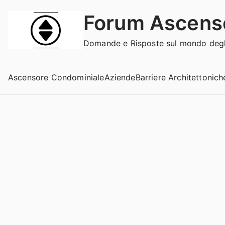
Vai
Forum Ascens
al
contenuto
Domande e Risposte sul mondo degli
Ascensore Condominiale
Aziende
Barriere Architettonich