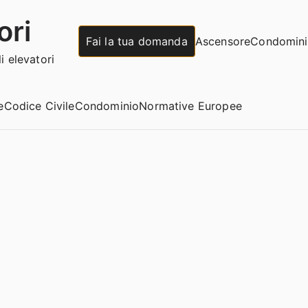
ori
Fai la tua domanda
Ascensore
Condomin
 elevatori
e
Codice Civile
Condominio
Normative Europee