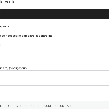
ntervento.
ost
isposte
e se necessario cambiare la centralina
:
:
icata) (obbligatorio):