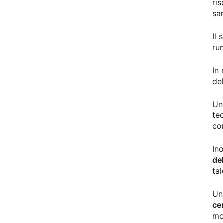
ris
sa
Il
ru
In 
de
Un
te
co
In
de
ta
Un
ce
mo