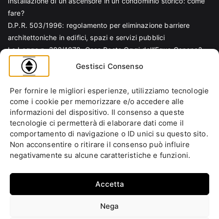
Installazione di un ascensore in un condominio storico: come
fare?
D.P.R. 503/1996: regolamento per eliminazione barriere
architettoniche in edifici, spazi e servizi pubblici
La Legge n. 392/1978: Cosa Resta Oggi dell’Equo Canone?
Legge Regionale n. 6/1989: Analisi Tecnica per Progettisti e
Gestisci Consenso
Amministratori
Norma EN 81-70 e sicurezza nella progettazione ascensore
Per fornire le migliori esperienze, utilizziamo tecnologie
Ascensore Condominiale
come i cookie per memorizzare e/o accedere alle
Barriere Architettoniche
informazioni del dispositivo. Il consenso a queste
tecnologie ci permetterà di elaborare dati come il
Codice Civile
comportamento di navigazione o ID unici su questo sito.
Condominio
Non acconsentire o ritirare il consenso può influire
Decreto Ministeriale
negativamente su alcune caratteristiche e funzioni.
Decreto Presidente della Repubblica
Ente italiano di normazione
Accetta
Ente Nazionale di Unificazione
Normative Europee
Nega
Approfondimenti
Fai la tua domanda
Cookie Policy (UE)
Privacy