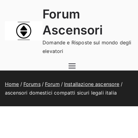
Vai
Forum
al
contenuto
Ascensori
Domande e Risposte sul mondo degli
elevatori
Home
Forums
Forum
Installazione ascensore
ascensori domestici compatti sicuri legali italia