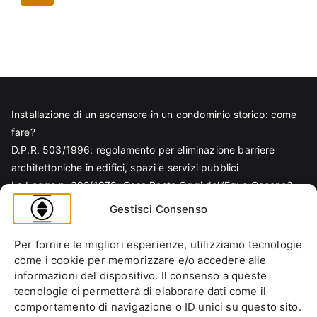
Installazione di un ascensore in un condominio storico: come
fare?
D.P.R. 503/1996: regolamento per eliminazione barriere
architettoniche in edifici, spazi e servizi pubblici
La Legge n. 392/1978: Cosa Resta Oggi dell’Equo Canone?
Legge Regionale n. 6/1989: Analisi Tecnica per Progettisti e
Gestisci Consenso
Amministratori
Norma EN 81-70 e sicurezza nella progettazione ascensore
Per fornire le migliori esperienze, utilizziamo tecnologie
Ascensore Condominiale
come i cookie per memorizzare e/o accedere alle
Barriere Architettoniche
informazioni del dispositivo. Il consenso a queste
tecnologie ci permetterà di elaborare dati come il
Codice Civile
comportamento di navigazione o ID unici su questo sito.
Condominio