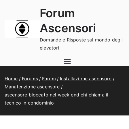
Vai
Forum
al
contenuto
Ascensori
Domande e Risposte sul mondo degli
elevatori
Home
Forums
Forum
Installazione ascensore
Manutenzione ascensore
ascensore bloccato nel week end chi chiama il
tecnico in condominio