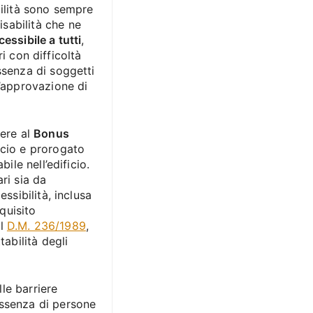
bilità sono sempre
sabilità che ne
essibile a tutti
,
ri con difficoltà
ssenza di soggetti
l’approvazione di
dere al
Bonus
ncio e prorogato
ile nell’edificio.
ri sia da
ssibilità, inclusa
equisito
al
D.M. 236/1989
,
tabilità degli
lle barriere
assenza di persone