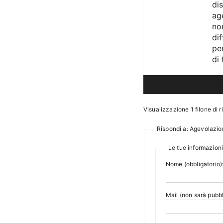
di
ag
no
di
pe
di
Autore
P
Visualizzazione 1 filone di r
Rispondi a: Agevolazio
Le tue informazioni
Nome (obbligatorio)
Mail (non sarà pubbl