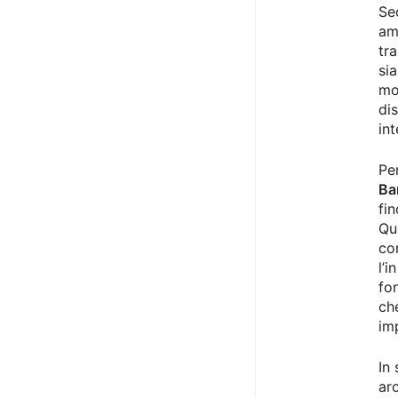
Se
am
tr
sia
mo
di
in
Pe
Ba
fin
Qu
con
l’i
fon
ch
imp
In 
ar