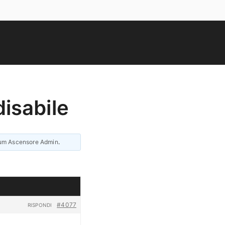
isabile
um Ascensore Admin
.
#4077
RISPONDI