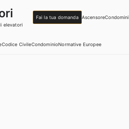
ori
Fai la tua domanda
Ascensore
Condomin
 elevatori
e
Codice Civile
Condominio
Normative Europee