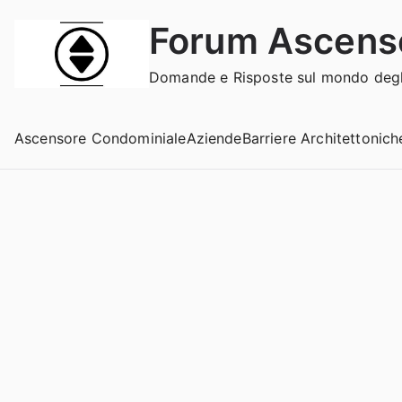
Vai
Forum Ascens
al
contenuto
Domande e Risposte sul mondo degli
Ascensore Condominiale
Aziende
Barriere Architettonich