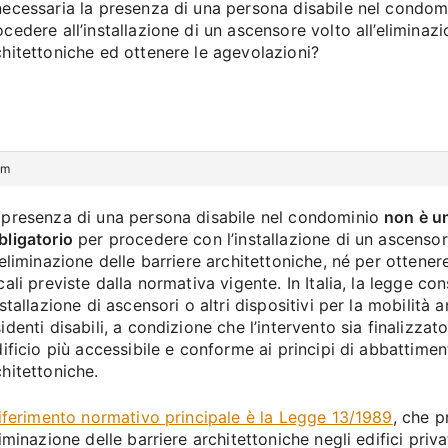
necessaria la presenza di una persona disabile nel condom
ocedere all’installazione di un ascensore volto all’eliminazi
chitettoniche ed ottenere le agevolazioni?
pm
 presenza di una persona disabile nel condominio
non è un
bligatorio
per procedere con l’installazione di un ascensor
l’eliminazione delle barriere architettoniche, né per ottener
cali previste dalla normativa vigente. In Italia, la legge co
nstallazione di ascensori o altri dispositivi per la mobilità
identi disabili, a condizione che l’intervento sia finalizzat
edificio più accessibile e conforme ai principi di abbattimen
chitettoniche.
iferimento normativo principale è la Legge 13/1989
, che 
liminazione delle barriere architettoniche negli edifici priv