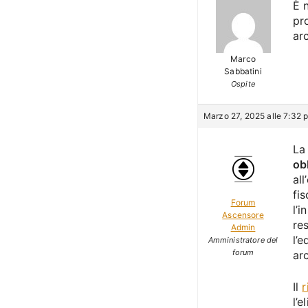
È 
pr
ar
Marco
Sabbatini
Ospite
Marzo 27, 2025 alle 7:32 
La
ob
al
fis
Forum
l’i
Ascensore
res
Admin
l’
Amministratore del
forum
ar
Il
r
l’e