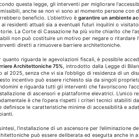
condo questa legge, gli interventi per migliorare l’accessi
missibili, anche se non vi sono al momento persone con di
arrebbero beneficio. L’obiettivo è
garantire un ambiente acc
 ai residenti attuali sia a eventuali futuri inquilini o visitato
torie. La Corte di Cassazione ha più volte chiarito che l’a
sabili non può costituire un motivo per negare o ritardare 
terventi diretti a rimuovere barriere architettoniche.
r quanto riguarda le agevolazioni fiscali, è possibile acce
rriere Architettoniche 75%
, introdotto dalla Legge di Bila
o al 2025, senza che vi sia l’obbligo di residenza di un disab
esto incentivo può essere richiesto sia da singoli proprieta
domini e riguarda tutti gli interventi che favoriscono l’acce
nstallazione di ascensori e piattaforme elevatrici. L’unico r
damentale è che l’opera rispetti i criteri tecnici stabiliti d
e definisce le caratteristiche minime di accessibilità e adat
ianti.
sintesi, l’installazione di un ascensore per l’eliminazione de
chitettoniche può essere deliberata ed eseguita anche in 