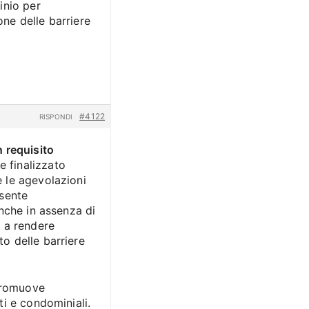
inio per
one delle barriere
#4122
RISPONDI
 requisito
e finalizzato
e le agevolazioni
nsente
 anche in assenza di
o a rendere
to delle barriere
promuove
ati e condominiali.