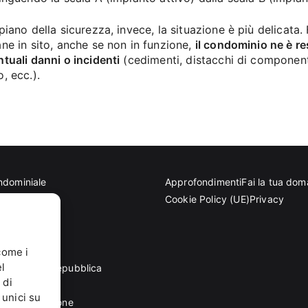
piano della sicurezza, invece, la situazione è più delicata.
ne in sito, anche se non in funzione,
il condominio ne è r
tuali danni o incidenti
(cedimenti, distacchi di componenti,
, ecc.).
ndominiale
Approfondimenti
Fai la tua do
tettoniche
Cookie Policy (UE)
Privacy
eriale
come i
l
dente della Repubblica
 di
di normazione
 unici su
 di Unificazione