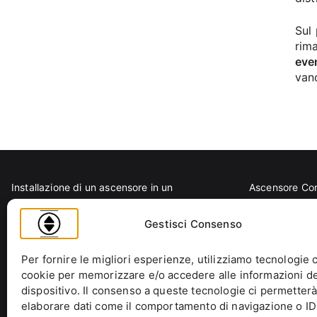
Sul 
rima
even
vano
Installazione di un ascensore in un
Ascensore Co
condominio storico: come fare?
Barriere Archi
D.P.R. 503/1996: regolamento per
Codice Civile
Gestisci Consenso
eliminazione barriere architettoniche in
Condominio
edifici, spazi e servizi pubblici
Decreto Minist
Per fornire le migliori esperienze, utilizziamo tecnologie 
cookie per memorizzare e/o accedere alle informazioni de
La Legge n. 392/1978: Cosa Resta Oggi
Decreto Presi
dispositivo. Il consenso a queste tecnologie ci permetterà
dell’Equo Canone?
Ente italiano 
elaborare dati come il comportamento di navigazione o ID
Legge Regionale n. 6/1989: Analisi Tecnica
Ente Nazionale