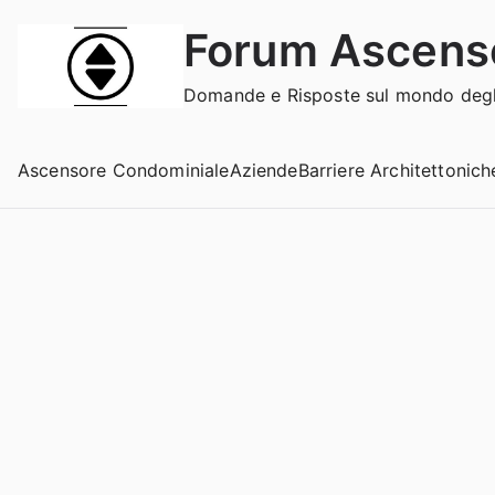
Vai
Forum Ascens
al
contenuto
Domande e Risposte sul mondo degli
Ascensore Condominiale
Aziende
Barriere Architettonich