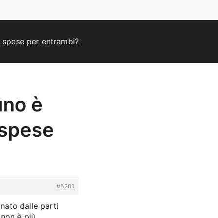
 spese per entrambi?
uno è
 spese
#6201
ato dalle parti
 non è più