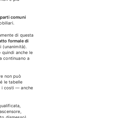
e parti comuni
biliari.
camente di questa
tto formale di
i (unanimità).
 quindi anche le
za continuano a
ore non può
 le tabelle
 i costi — anche
alificata,
 ascensore,
nto dismesso).