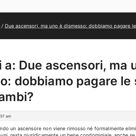
e
Due ascensori, ma uno è dismesso: dobbiamo pagare le
 a: Due ascensori, ma 
o: dobbiamo pagare le
rambi?
:57 am
ndo un ascensore non viene rimosso né formalmente elimin
uni, resta giuridicamente un bene condominiale, anche se