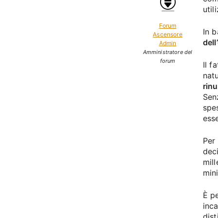
util
Forum
In b
Ascensore
dell
Admin
Amministratore del
forum
Il f
nat
rin
Sen
spe
esse
Per 
dec
mil
min
È p
inca
dist