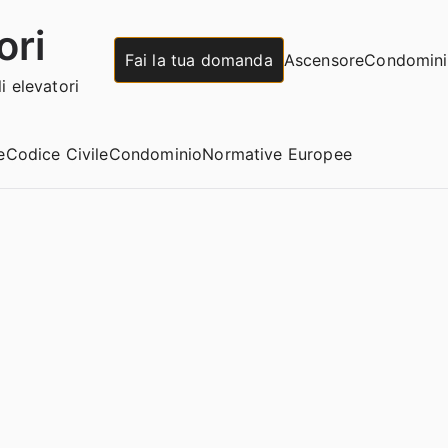
ori
Fai la tua domanda
Ascensore
Condomin
 elevatori
e
Codice Civile
Condominio
Normative Europee