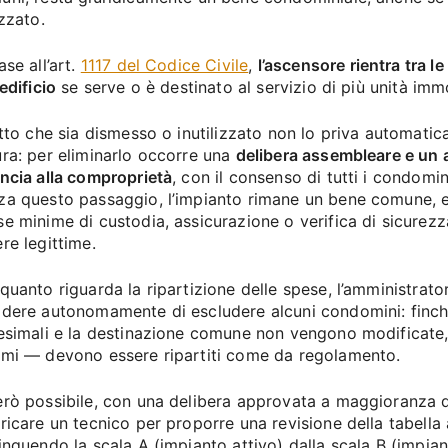
izzato.
ase all’art.
1117 del Codice Civile
,
l’ascensore rientra tra l
’edificio
se serve o è destinato al servizio di più unità immo
atto che sia dismesso o inutilizzato non lo priva automati
ura: per eliminarlo occorre una
delibera assembleare e un a
uncia alla comproprietà
, con il consenso di tutti i condomin
za questo passaggio, l’impianto rimane un bene comune, e
se minime di custodia, assicurazione o verifica di sicurez
re legittime.
quanto riguarda la ripartizione delle spese, l’amministrat
idere autonomamente di escludere alcuni condomini: finché
lesimali e la destinazione comune non vengono modificate,
imi — devono essere ripartiti come da regolamento.
erò possibile, con una delibera approvata a maggioranza qu
ricare un tecnico per proporre una revisione della tabella
inguendo la scala A (impianto attivo) dalla scala B (impia