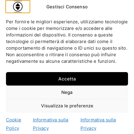
Legge Regionale n. 6/1989: Analisi Tecnica per Progettisti e
Gestisci Consenso
Amministratori
Norma EN 81-70 e sicurezza nella progettazione ascensore
Per fornire le migliori esperienze, utilizziamo tecnologie
Ascensore Condominiale
come i cookie per memorizzare e/o accedere alle
Barriere Architettoniche
informazioni del dispositivo. Il consenso a queste
tecnologie ci permetterà di elaborare dati come il
Codice Civile
comportamento di navigazione o ID unici su questo sito.
Condominio
Non acconsentire o ritirare il consenso può influire
Decreto Ministeriale
negativamente su alcune caratteristiche e funzioni.
Decreto Presidente della Repubblica
Ente italiano di normazione
Accetta
Ente Nazionale di Unificazione
Normative Europee
Nega
Approfondimenti
Fai la tua domanda
Cookie Policy (UE)
Privacy
Visualizza le preferenze
Copyright © 2026
Forum Ascensori
. Scrivici a
Cookie
Informativa sulla
Informativa sulla
contatti@forumascensori.it
Policy
Privacy
Privacy