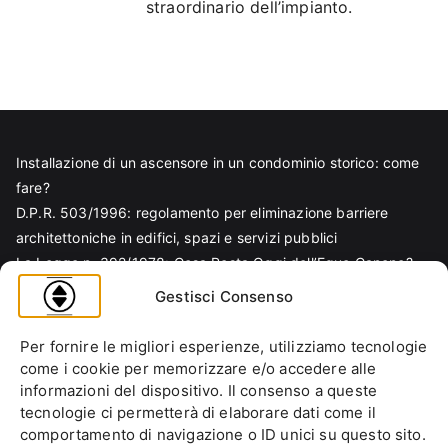
straordinario dell’impianto.
Installazione di un ascensore in un condominio storico: come
fare?
D.P.R. 503/1996: regolamento per eliminazione barriere
architettoniche in edifici, spazi e servizi pubblici
La Legge n. 392/1978: Cosa Resta Oggi dell’Equo Canone?
Legge Regionale n. 6/1989: Analisi Tecnica per Progettisti e
Gestisci Consenso
Amministratori
Norma EN 81-70 e sicurezza nella progettazione ascensore
Per fornire le migliori esperienze, utilizziamo tecnologie
Ascensore Condominiale
come i cookie per memorizzare e/o accedere alle
Barriere Architettoniche
informazioni del dispositivo. Il consenso a queste
tecnologie ci permetterà di elaborare dati come il
Codice Civile
comportamento di navigazione o ID unici su questo sito.
Condominio