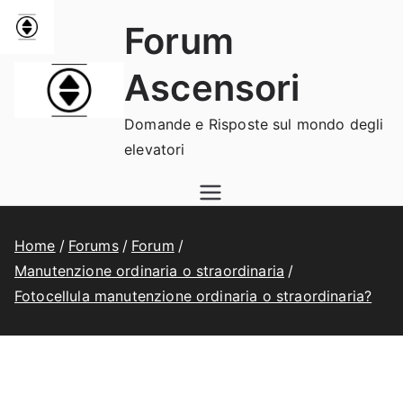
Vai
Forum
al
contenuto
Ascensori
Domande e Risposte sul mondo degli
elevatori
Home
Forums
Forum
Manutenzione ordinaria o straordinaria
Fotocellula manutenzione ordinaria o straordinaria?