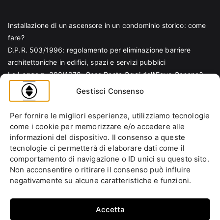
Installazione di un ascensore in un condominio storico: come
fare?
D.P.R. 503/1996: regolamento per eliminazione barriere
architettoniche in edifici, spazi e servizi pubblici
La Legge n. 392/1978: Cosa Resta Oggi dell’Equo Canone?
Legge Regionale n. 6/1989: Analisi Tecnica per Progettisti e
Gestisci Consenso
Amministratori
Norma EN 81-70 e sicurezza nella progettazione ascensore
Per fornire le migliori esperienze, utilizziamo tecnologie
Ascensore Condominiale
come i cookie per memorizzare e/o accedere alle
Barriere Architettoniche
informazioni del dispositivo. Il consenso a queste
tecnologie ci permetterà di elaborare dati come il
Codice Civile
comportamento di navigazione o ID unici su questo sito.
Condominio
Non acconsentire o ritirare il consenso può influire
Decreto Ministeriale
negativamente su alcune caratteristiche e funzioni.
Decreto Presidente della Repubblica
Ente italiano di normazione
Accetta
Ente Nazionale di Unificazione