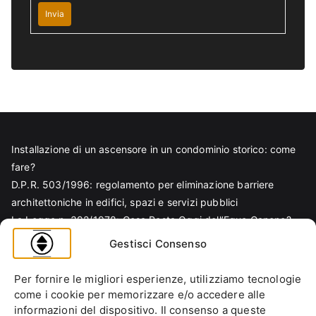
Invia
Installazione di un ascensore in un condominio storico: come
fare?
D.P.R. 503/1996: regolamento per eliminazione barriere
architettoniche in edifici, spazi e servizi pubblici
La Legge n. 392/1978: Cosa Resta Oggi dell’Equo Canone?
Legge Regionale n. 6/1989: Analisi Tecnica per Progettisti e
Gestisci Consenso
Amministratori
Norma EN 81-70 e sicurezza nella progettazione ascensore
Per fornire le migliori esperienze, utilizziamo tecnologie
Ascensore Condominiale
come i cookie per memorizzare e/o accedere alle
Barriere Architettoniche
informazioni del dispositivo. Il consenso a queste