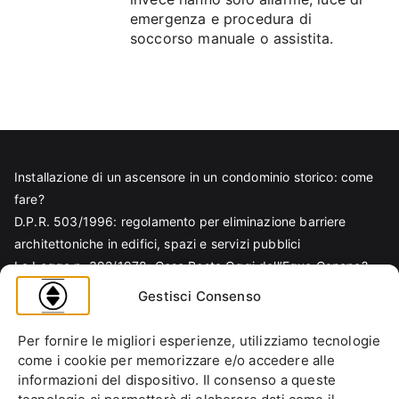
emergenza e procedura di
soccorso manuale o assistita.
Installazione di un ascensore in un condominio storico: come
fare?
D.P.R. 503/1996: regolamento per eliminazione barriere
architettoniche in edifici, spazi e servizi pubblici
La Legge n. 392/1978: Cosa Resta Oggi dell’Equo Canone?
Legge Regionale n. 6/1989: Analisi Tecnica per Progettisti e
Gestisci Consenso
Amministratori
Norma EN 81-70 e sicurezza nella progettazione ascensore
Per fornire le migliori esperienze, utilizziamo tecnologie
Ascensore Condominiale
come i cookie per memorizzare e/o accedere alle
Barriere Architettoniche
informazioni del dispositivo. Il consenso a queste