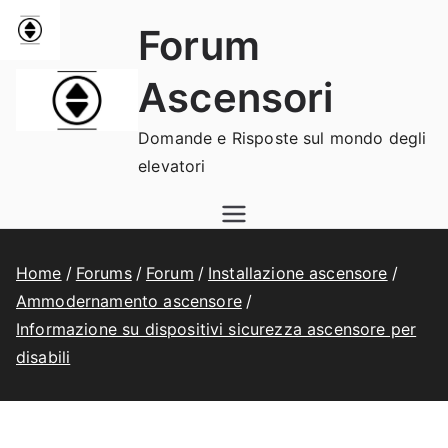
Vai
Forum
al
contenuto
Ascensori
Domande e Risposte sul mondo degli
elevatori
Home
Forums
Forum
Installazione ascensore
Ammodernamento ascensore
Informazione su dispositivi sicurezza ascensore per
disabili