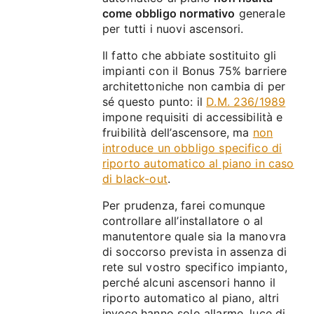
come obbligo normativo
generale
per tutti i nuovi ascensori.
Il fatto che abbiate sostituito gli
impianti con il Bonus 75% barriere
architettoniche non cambia di per
sé questo punto: il
D.M. 236/1989
impone requisiti di accessibilità e
fruibilità dell’ascensore, ma
non
introduce un obbligo specifico di
riporto automatico al piano in caso
di black-out
.
Per prudenza, farei comunque
controllare all’installatore o al
manutentore quale sia la manovra
di soccorso prevista in assenza di
rete sul vostro specifico impianto,
perché alcuni ascensori hanno il
riporto automatico al piano, altri
invece hanno solo allarme, luce di