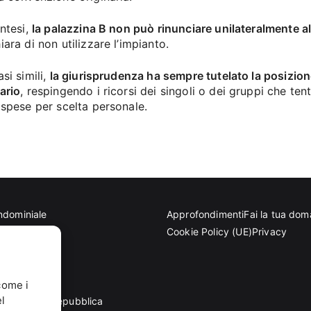
intesi,
la palazzina B non può rinunciare unilateralmente a
iara di non utilizzare l’impianto.
asi simili,
la giurisprudenza ha sempre tutelato la posizio
ario
, respingendo i ricorsi dei singoli o dei gruppi che ten
 spese per scelta personale.
ndominiale
Approfondimenti
Fai la tua do
tettoniche
Cookie Policy (UE)
Privacy
eriale
come i
l
dente della Repubblica