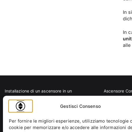
In s
dich
In c
unit
alle
Installazione di un ascensore in un
Ascensore Co
condominio storico: come fare?
Barriere Archi
D.P.R. 503/1996: regolamento per
Codice Civile
Gestisci Consenso
eliminazione barriere architettoniche in
Condominio
edifici, spazi e servizi pubblici
Decreto Minist
Per fornire le migliori esperienze, utilizziamo tecnologie 
cookie per memorizzare e/o accedere alle informazioni de
La Legge n. 392/1978: Cosa Resta Oggi
Decreto Presi