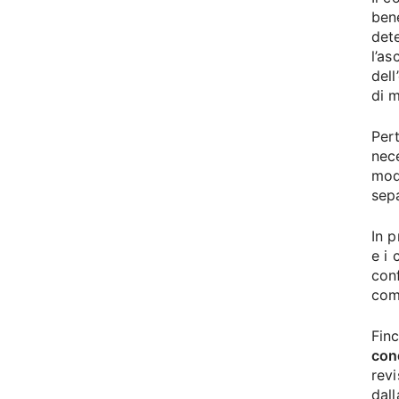
bene
det
l’a
dell
di m
Per
nece
mod
sepa
In p
e i 
con
com
Fin
con
revi
dall