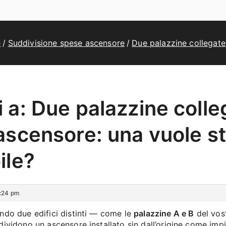
e
Suddivisione spese ascensore
Due palazzine collegate 
 a: Due palazzine colle
ascensore: una vuole st
ile?
1:24 pm
ndo due edifici distinti — come le
palazzine A e B
del vos
dividono un ascensore installato sin dall’origine come imp