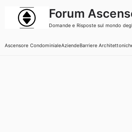
Vai
Forum Ascens
al
contenuto
Domande e Risposte sul mondo degli
Ascensore Condominiale
Aziende
Barriere Architettonich