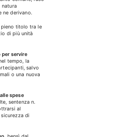
 natura
e ne derivano.
 pieno titolo tra le
io di più unità
 per servire
nel tempo, la
rtecipanti, salvo
imali o una nuova
 alle spese
lte, sentenza n.
trarsi al
sicurezza di
vo
, bensì dal