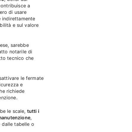
contribuisce a
ero di usare
e indirettamente
bilità e sul valore
pese, sarebbe
tto notarile di
tto tecnico che
sattivare le fermate
sicurezza e
he richiede
enzione.
be le scale,
tutti i
i manutenzione
,
 dalle tabelle o