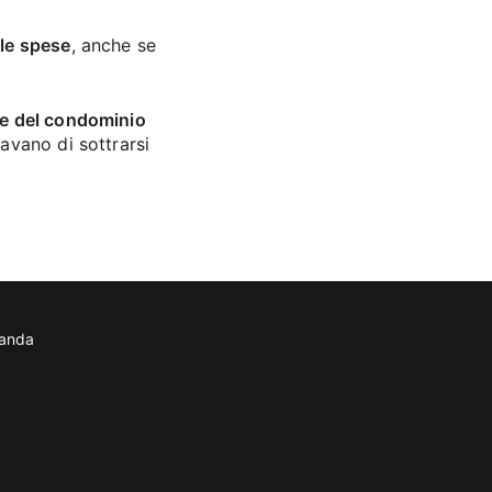
lle spese
, anche se
ne del condominio
tavano di sottrarsi
manda