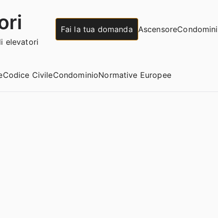
ori
Fai la tua domanda
Ascensore
Condomin
 elevatori
e
Codice Civile
Condominio
Normative Europee