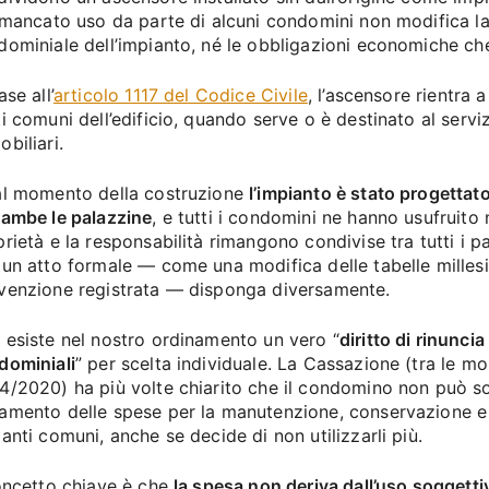
l mancato uso da parte di alcuni condomini non modifica la
dominiale dell’impianto, né le obbligazioni economiche ch
ase all’
articolo 1117 del Codice Civile
, l’ascensore rientra a
i comuni dell’edificio, quando serve o è destinato al serviz
biliari.
al momento della costruzione
l’impianto è stato progettato
rambe le palazzine
, e tutti i condomini ne hanno usufruito 
rietà e la responsabilità rimangono condivise tra tutti i pa
 un atto formale — come una modifica delle tabelle milles
venzione registrata — disponga diversamente.
 esiste nel nostro ordinamento un vero “
diritto di rinuncia
dominiali
” per scelta individuale. La Cassazione (tra le mo
4/2020) ha più volte chiarito che il condomino non può sot
amento delle spese per la manutenzione, conservazione e 
anti comuni, anche se decide di non utilizzarli più.
concetto chiave è che
la spesa non deriva dall’uso soggetti