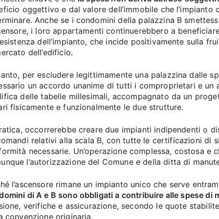
ficio oggettivo e dal valore dell’immobile che l’impianto 
erminare. Anche se i condomini della palazzina B smettess
scensore, i loro appartamenti continuerebbero a beneficiar
’esistenza dell’impianto, che incide positivamente sulla frui
ercato dell’edificio.
tanto, per escludere legittimamente una palazzina dalle s
ssario un accordo unanime di tutti i comproprietari e un a
ifica delle tabelle millesimali, accompagnato da un proge
ri fisicamente e funzionalmente le due strutture.
ratica, occorrerebbe creare due impianti indipendenti o di
comandi relativi alla scala B, con tutte le certificazioni di 
formità necessarie. Un’operazione complessa, costosa e c
unque l’autorizzazione del Comune e della ditta di manut
ché l’ascensore rimane un impianto unico che serve entram
domini di A e B sono obbligati a contribuire alle spese d
sione, verifiche e assicurazione, secondo le quote stabilite
a convenzione originaria.