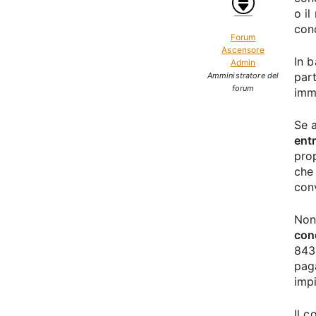
o i
con
Forum
Ascensore
In b
Admin
part
Amministratore del
forum
immo
Se 
ent
prop
che
con
Non
con
843
pag
impi
Il 