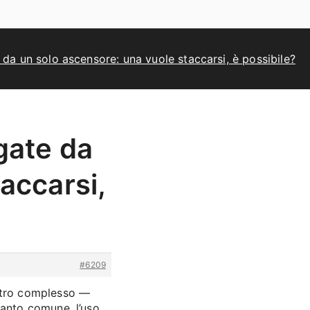
da un solo ascensore: una vuole staccarsi, è possibile?
gate da
accarsi,
#6209
tro complesso —
ianto comune, l’uso