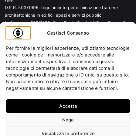
D.P.R. 503/1996: regolamento per eliminazione barriere
architettoniche in edifici, spazi e servizi pubblici
La Legge n. 392/1978: Cosa Resta Oggi dell’Equo Canone?
Legge Regionale n. 6/1989: Analisi Tecnica per Progettisti e
Gestisci Consenso
Amministratori
Norma EN 81-70 e sicurezza nella progettazione ascensore
Per fornire le migliori esperienze, utilizziamo tecnologie
Ascensore Condominiale
come i cookie per memorizzare e/o accedere alle
Barriere Architettoniche
informazioni del dispositivo. Il consenso a queste
tecnologie ci permetterà di elaborare dati come il
Codice Civile
comportamento di navigazione o ID unici su questo sito.
Condominio
Non acconsentire o ritirare il consenso può influire
Decreto Ministeriale
negativamente su alcune caratteristiche e funzioni.
Decreto Presidente della Repubblica
Ente italiano di normazione
Accetta
Ente Nazionale di Unificazione
Normative Europee
Nega
Approfondimenti
Fai la tua domanda
Cookie Policy (UE)
Privacy
Visualizza le preferenze