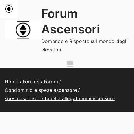
Vai
Forum
al
contenuto
Ascensori
Domande e Risposte sul mondo degli
elevatori
Home
Forums
Forum
Condominio e spese ascensore
spesa ascensore tabella allegata miniascensore