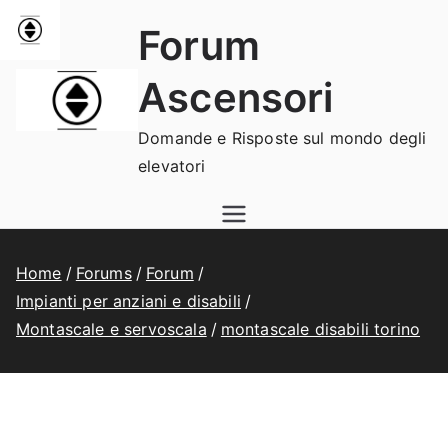
Vai
Forum
al
contenuto
Ascensori
Domande e Risposte sul mondo degli
elevatori
Home
Forums
Forum
Impianti per anziani e disabili
Montascale e servoscala
montascale disabili torino