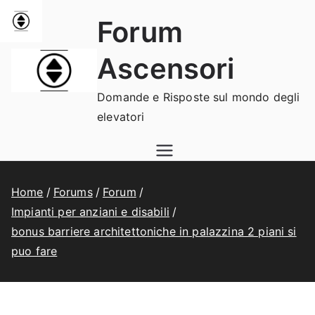
Vai
Forum
al
contenuto
Ascensori
Domande e Risposte sul mondo degli
elevatori
Home
Forums
Forum
Impianti per anziani e disabili
bonus barriere architettoniche in palazzina 2 piani si
puo fare