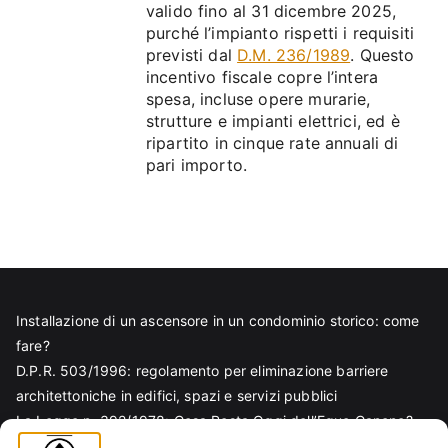
valido fino al 31 dicembre 2025,
purché l’impianto rispetti i requisiti
previsti dal
D.M. 236/1989
. Questo
incentivo fiscale copre l’intera
spesa, incluse opere murarie,
strutture e impianti elettrici, ed è
ripartito in cinque rate annuali di
pari importo.
Installazione di un ascensore in un condominio storico: come
fare?
D.P.R. 503/1996: regolamento per eliminazione barriere
architettoniche in edifici, spazi e servizi pubblici
La Legge n. 392/1978: Cosa Resta Oggi dell’Equo Canone?
Legge Regionale n. 6/1989: Analisi Tecnica per Progettisti e