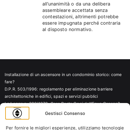
all’unanimità o da una delibera
assembleare accettata senza
contestazioni, altrimenti potrebbe
essere impugnata perché contraria
al disposto normativo.
Installazione di un ascensore in un condominio storico: come
fare?
D.P.R. 503/1996: regolamento per eliminazione barriere
architettoniche in edifici, spazi e servizi pubblici
La Legge n. 392/1978: Cosa Resta Oggi dell’Equo Canone?
Legge Regionale n. 6/1989: Analisi Tecnica per Progettisti e
Gestisci Consenso
Amministratori
Norma EN 81-70 e sicurezza nella progettazione ascensore
Per fornire le migliori esperienze, utilizziamo tecnologie