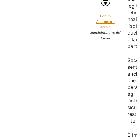
legi
l’el
Forum
nazi
Ascensore
l’ob
Admin
quel
Amministratore del
forum
bila
part
Seco
sen
anch
che
pers
agli
l’in
sicu
rest
rite
È i