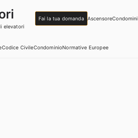
ori
Fai la tua domanda
Ascensore
Condomin
 elevatori
e
Codice Civile
Condominio
Normative Europee