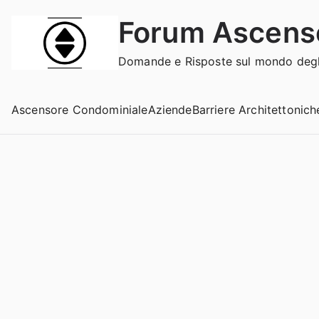
Vai
Forum Ascens
al
contenuto
Domande e Risposte sul mondo degli
Ascensore Condominiale
Aziende
Barriere Architettonich