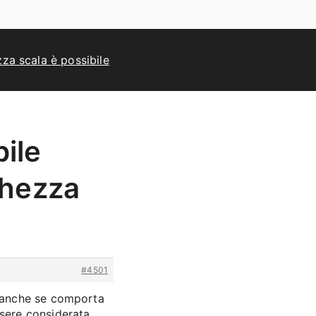
zza scala è possibile
ile
ghezza
#4501
 anche se comporta
ssere considerata