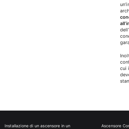
un’i
arch
cond
all’
dell
cond
gara
Inol
conf
cui 
dev
sta
Installazione di un ascensore in un
Ascensore Co