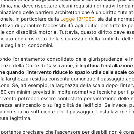
ttima, ma deve rispettare alcuni requisiti normativi fondamen
iminazione delle barriere architettoniche è un diritto tutela
onale, in particolare dalla
Legge 13/1989
, sia dalla norma
iettivo di garantire l’accessibilità agli edifici per tutte le p
le con disabilità motorie. Tuttavia, questo diritto deve e
nciato con il rispetto della sicurezza e della fruibilità del
e degli altri condomini.
ndo l’orientamento consolidato della giurisprudenza, e in 
tenze della Corte di Cassazione,
è legittima l’installazion
e quando l’intervento riduce lo spazio utile delle scale c
 la larghezza residua consenta comunque il passaggio agev
one. Se, ad esempio, la larghezza della scala dopo l’interv
 80 cm minimi previsti in molte normative tecniche per il 
tervento potrebbe essere contestato per violazione delle 
rezza antincendio o sull’agibilità dell’edificio. Se invece, p
a uno spazio sufficiente per il passaggio, l’installazione 
nuta legittima.
mportante precisare che l’ascensore per disabili non è con