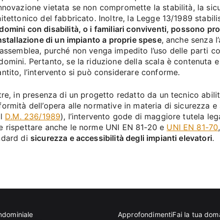
nnovazione vietata se non compromette la stabilità, la sic
itettonico del fabbricato. Inoltre, la Legge 13/1989 stabili
omini con disabilità, o i familiari conviventi, possono pr
installazione di un impianto a proprie spese
, anche senza l
’assemblea, purché non venga impedito l’uso delle parti com
omini. Pertanto, se la riduzione della scala è contenuta e
ntito, l’intervento si può considerare conforme.
tre, in presenza di un progetto redatto da un tecnico abilit
ormità dell’opera alle normative in materia di sicurezza e a
il
D.M. 236/1989
), l’intervento gode di maggiore tutela leg
e rispettare anche le norme UNI EN 81-20 e
UNI EN 81-70
ndard di
sicurezza e accessibilità degli impianti elevatori
.
ndominiale
Approfondimenti
Fai la tua do