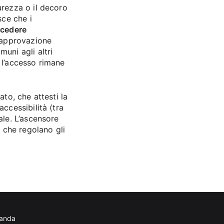
urezza o il decoro
sce che i
ocedere
’approvazione
uni agli altri
 l’accesso rimane
ato, che attesti la
ccessibilità (tra
ale. L’ascensore
, che regolano gli
manda