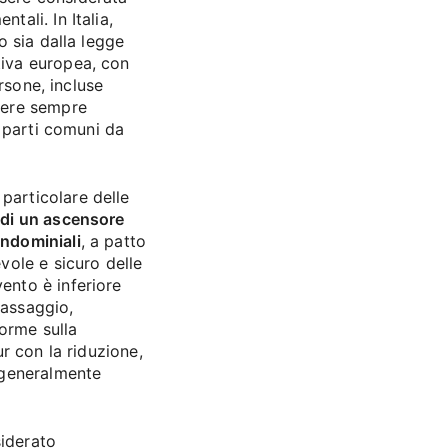
tali. In Italia,
to sia dalla legge
tiva europea, con
ersone, incluse
ssere sempre
le parti comuni da
particolare delle
e di un ascensore
ondominiali
, a patto
ole e sicuro delle
ento è inferiore
passaggio,
norme sulla
ur con la riduzione,
è generalmente
siderato