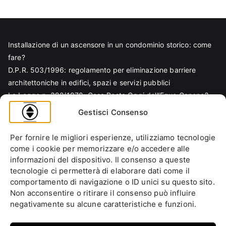
Installazione di un ascensore in un condominio storico: come
fare?
D.P.R. 503/1996: regolamento per eliminazione barriere
architettoniche in edifici, spazi e servizi pubblici
La Legge n. 392/1978: Cosa Resta Oggi dell’Equo Canone?
Legge Regionale n. 6/1989: Analisi Tecnica per Progettisti e
Gestisci Consenso
Amministratori
Norma EN 81-70 e sicurezza nella progettazione ascensore
Per fornire le migliori esperienze, utilizziamo tecnologie
Ascensore Condominiale
come i cookie per memorizzare e/o accedere alle
Barriere Architettoniche
informazioni del dispositivo. Il consenso a queste
tecnologie ci permetterà di elaborare dati come il
Codice Civile
comportamento di navigazione o ID unici su questo sito.
Condominio
Non acconsentire o ritirare il consenso può influire
Decreto Ministeriale
negativamente su alcune caratteristiche e funzioni.
Decreto Presidente della Repubblica
Ente italiano di normazione