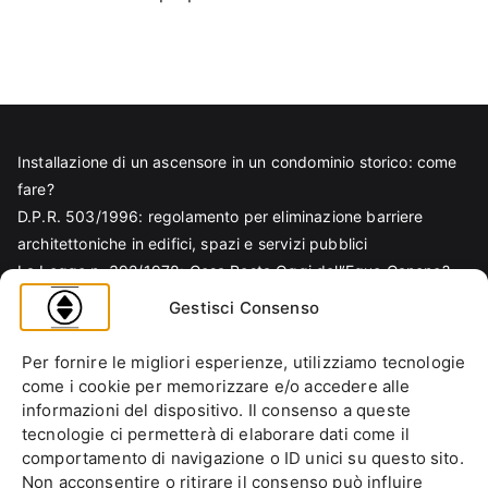
Installazione di un ascensore in un condominio storico: come
fare?
D.P.R. 503/1996: regolamento per eliminazione barriere
architettoniche in edifici, spazi e servizi pubblici
La Legge n. 392/1978: Cosa Resta Oggi dell’Equo Canone?
Legge Regionale n. 6/1989: Analisi Tecnica per Progettisti e
Gestisci Consenso
Amministratori
Norma EN 81-70 e sicurezza nella progettazione ascensore
Per fornire le migliori esperienze, utilizziamo tecnologie
Ascensore Condominiale
come i cookie per memorizzare e/o accedere alle
Barriere Architettoniche
informazioni del dispositivo. Il consenso a queste
tecnologie ci permetterà di elaborare dati come il
Codice Civile
comportamento di navigazione o ID unici su questo sito.
Condominio
Non acconsentire o ritirare il consenso può influire