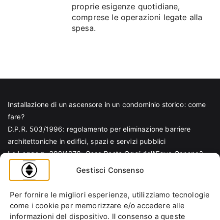
proprie esigenze quotidiane,
comprese le operazioni legate alla
spesa.
Installazione di un ascensore in un condominio storico: come
fare?
D.P.R. 503/1996: regolamento per eliminazione barriere
architettoniche in edifici, spazi e servizi pubblici
La Legge n. 392/1978: Cosa Resta Oggi dell’Equo Canone?
Legge Regionale n. 6/1989: Analisi Tecnica per Progettisti e
Gestisci Consenso
Amministratori
Norma EN 81-70 e sicurezza nella progettazione ascensore
Per fornire le migliori esperienze, utilizziamo tecnologie
Ascensore Condominiale
come i cookie per memorizzare e/o accedere alle
Barriere Architettoniche
informazioni del dispositivo. Il consenso a queste