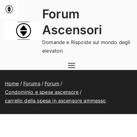
Vai
Forum
al
contenuto
Ascensori
Domande e Risposte sul mondo degli
elevatori
Home
Forums
Forum
Condominio e spese ascensore
carrello della spesa in ascensore ammesso