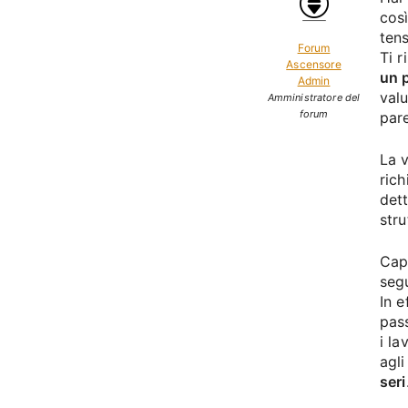
cos
tens
Forum
Ti r
Ascensore
un p
Admin
val
Amministratore del
forum
pare
La v
ric
dett
stru
Cap
segu
In e
pas
i la
agl
seri