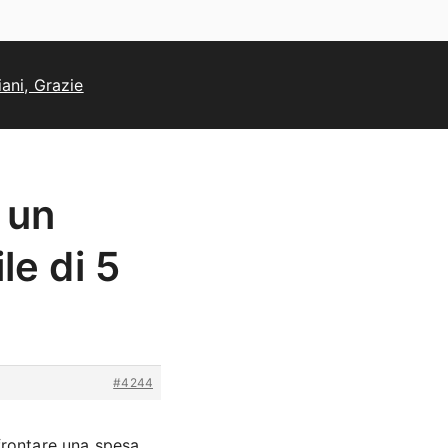
ani, Grazie
 un
le di 5
#4244
frontare una spesa