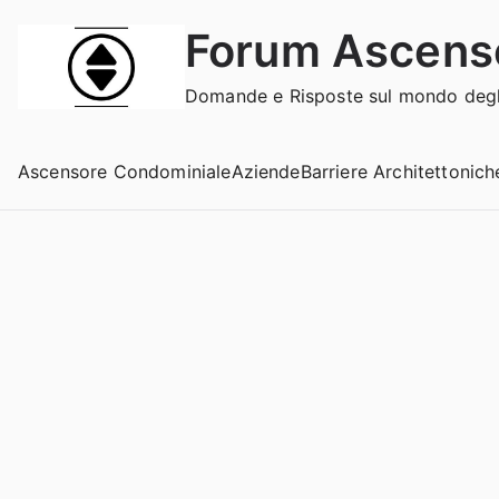
Vai
Forum Ascens
al
contenuto
Domande e Risposte sul mondo degli
Ascensore Condominiale
Aziende
Barriere Architettonich