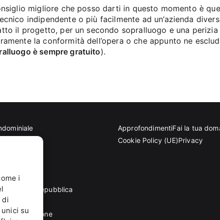
onsiglio migliore che posso darti in questo momento è quell
tecnico indipendente o più facilmente ad un’azienda divers
tto il progetto, per un secondo sopralluogo e una perizia s
ramente la conformità dell’opera o che appunto ne escluda l
ralluogo è sempre gratuito
).
ndominiale
Approfondimenti
Fai la tua do
tettoniche
Cookie Policy (UE)
Privacy
eriale
come i
l
dente della Repubblica
 di
di normazione
 unici su
 di Unificazione