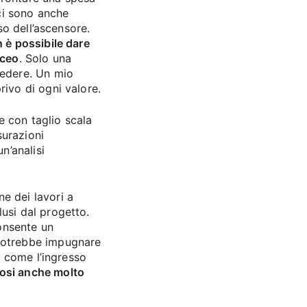
ci sono anche
uso dell’ascensore.
 è possibile dare
aceo
. Solo una
cedere. Un mio
rivo di ogni valore.
re con taglio scala
surazioni
n’analisi
e dei lavori a
usi dal progetto.
consente un
 potrebbe impugnare
i, come l’ingresso
osi anche molto