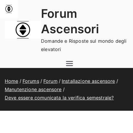
Vai
Forum
al
contenuto
Ascensori
Domande e Risposte sul mondo degli
elevatori
Home
Forums
Forum
Installazione ascensore
Manutenzione ascensore
Deve essere comunicata la verifica semestrale?