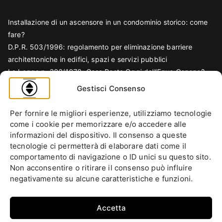
Installazione di un ascensore in un condominio storico: come
fare?
D.P.R. 503/1996: regolamento per eliminazione barriere
architettoniche in edifici, spazi e servizi pubblici
La Legge n. 392/1978: Cosa Resta Oggi dell’Equo Canone?
Legge Regionale n. 6/1989: Analisi Tecnica per Progettisti e
Gestisci Consenso
Amministratori
Norma EN 81-70 e sicurezza nella progettazione ascensore
Per fornire le migliori esperienze, utilizziamo tecnologie
Ascensore Condominiale
come i cookie per memorizzare e/o accedere alle
Barriere Architettoniche
informazioni del dispositivo. Il consenso a queste
tecnologie ci permetterà di elaborare dati come il
Codice Civile
comportamento di navigazione o ID unici su questo sito.
Condominio
Non acconsentire o ritirare il consenso può influire
Decreto Ministeriale
negativamente su alcune caratteristiche e funzioni.
Decreto Presidente della Repubblica
Ente italiano di normazione
Accetta
Ente Nazionale di Unificazione
Normative Europee