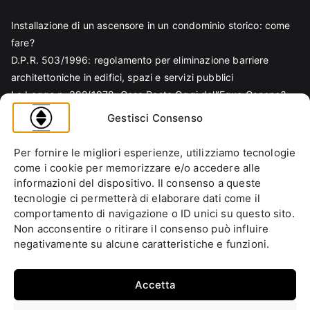
Installazione di un ascensore in un condominio storico: come
fare?
D.P.R. 503/1996: regolamento per eliminazione barriere
architettoniche in edifici, spazi e servizi pubblici
La Legge n. 392/1978: Cosa Resta Oggi dell’Equo Canone?
Legge Regionale n. 6/1989: Analisi Tecnica per Progettisti e
Gestisci Consenso
Amministratori
Norma EN 81-70 e sicurezza nella progettazione ascensore
Per fornire le migliori esperienze, utilizziamo tecnologie
Ascensore Condominiale
come i cookie per memorizzare e/o accedere alle
Barriere Architettoniche
informazioni del dispositivo. Il consenso a queste
tecnologie ci permetterà di elaborare dati come il
Codice Civile
comportamento di navigazione o ID unici su questo sito.
Condominio
Non acconsentire o ritirare il consenso può influire
Decreto Ministeriale
negativamente su alcune caratteristiche e funzioni.
Decreto Presidente della Repubblica
Ente italiano di normazione
Accetta
Ente Nazionale di Unificazione
Normative Europee