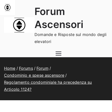
Vai
Forum
al
contenuto
Ascensori
Domande e Risposte sul mondo degli
elevatori
Home
Forums
Forum
Condominio e spese ascensore
Regolamento condominiale ha precedenza su
Articolo 1124?